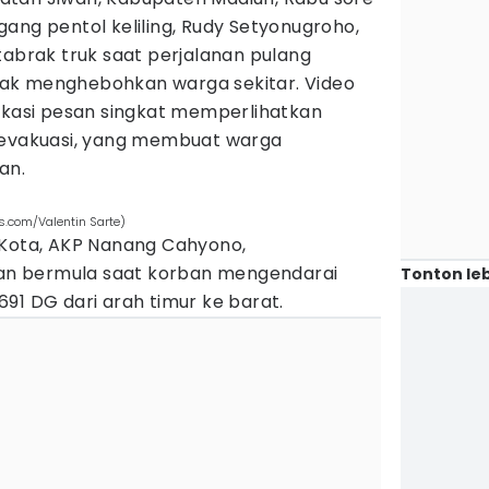
ang pentol keliling, Rudy Setyonugroho,
tabrak truk saat perjalanan pulang
ontak menghebohkan warga sekitar. Video
likasi pesan singkat memperlihatkan
 evakuasi, yang membuat warga
an.
ls.com/Valentin Sarte)
 Kota, AKP Nanang Cahyono,
n bermula saat korban mengendarai
Tonton leb
91 DG dari arah timur ke barat.