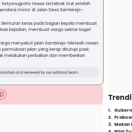
y Setyonugroho tewas tertabrak truk setelah
gendarai motor di Jalan Desa Sambirejo–
i: Benturan keras pada bagian kepala membuat
okasi kejadian, membuat warga sekitar kaget
Warga menyebut jalan Sambirejo–Metesih rawan
 permukaan jalan yang kerap ditutupi pasir,
k melakukan perbaikan dan memberikan
ssisted and reviewed by our editorial team.
Trendi
1
.
Gubern
2
.
Prabow
3
.
Makan B
4
.
Nilai T