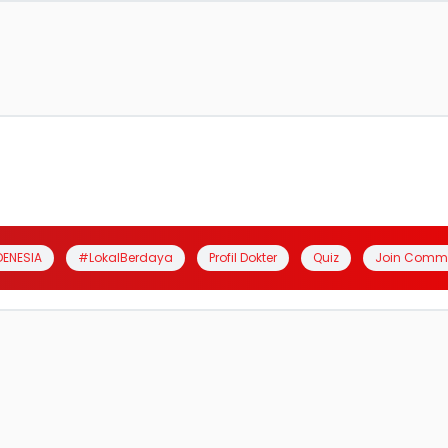
DENESIA
#LokalBerdaya
Profil Dokter
Quiz
Join Comm