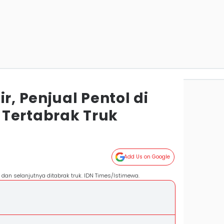
r, Penjual Pentol di
Tertabrak Truk
Add Us on Google
g dan selanjutnya ditabrak truk. IDN Times/Istimewa.