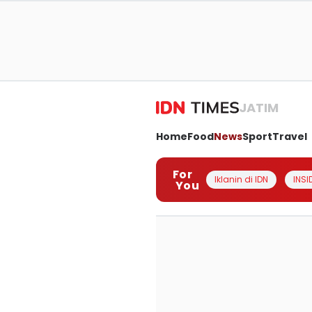
JATIM
Home
Food
News
Sport
Travel
For
Iklanin di IDN
INSI
You