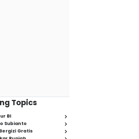
ng Topics
ur BI
o Subianto
ergizi Gratis
ukar Rupiah