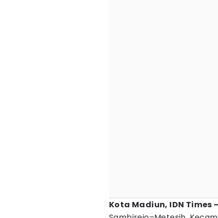
Kota Madiun, IDN Times 
Sambirejo–Metesih, Kecam