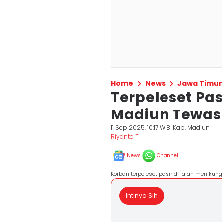
Home
News
Jawa Timur
Terpeleset Pasi
Madiun Tewas 
11 Sep 2025, 10:17 WIB
Kab. Madiun
Riyanto T
News
Channel
Korban terpeleset pasir di jalan menikun
Intinya Sih