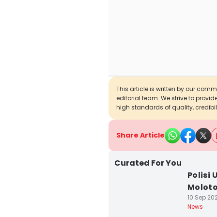
This article is written by our com
editorial team. We strive to provi
high standards of quality, credibil
Share Article
Curated For You
Polisi
Moloto
10 Sep 202
News