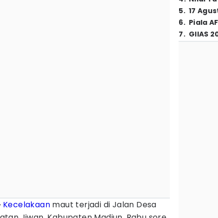
5
.
17 Agus
6
.
Piala A
7
.
GIIAS 2
–
Kecelakaan
maut terjadi di Jalan Desa
atan Jiwan, Kabupaten Madiun, Rabu sore