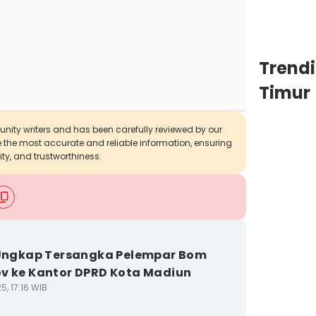
Trend
Timur
munity writers and has been carefully reviewed by our
de the most accurate and reliable information, ensuring
ity, and trustworthiness.
 Ungkap Tersangka Pelempar Bom
v ke Kantor DPRD Kota Madiun
5, 17:16 WIB