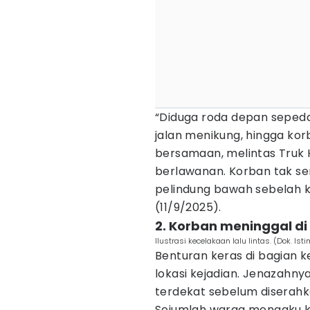
“Diduga roda depan sepeda
jalan menikung, hingga kor
bersamaan, melintas Truk H
berlawanan. Korban tak 
pelindung bawah sebelah ka
(11/9/2025).
2. Korban meninggal di 
Ilustrasi kecelakaan lalu lintas. (Dok. Is
Benturan keras di bagian 
lokasi kejadian. Jenazahny
terdekat sebelum diserahk
Sejumlah warga mengaku ka