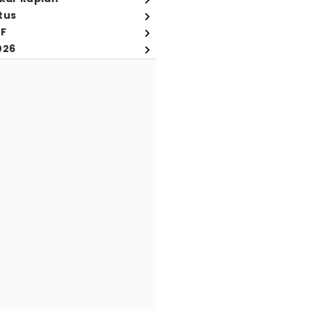
tus
FF
026