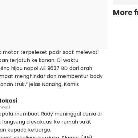
More 
 motor terpeleset pasir saat melewati
ban terjatuh ke kanan. Di waktu
ino hijau nopol AE 9637 BD dari arah
sempat menghindar dan membentur body
nan truk,” jelas Nanang, Kamis
lokasi
timewa)
kepala membuat Rudy meninggal dunia di
a langsung dievakuasi ke rumah sakit
an kepada keluarga.
get sekaligus berduka. Slamet (45),