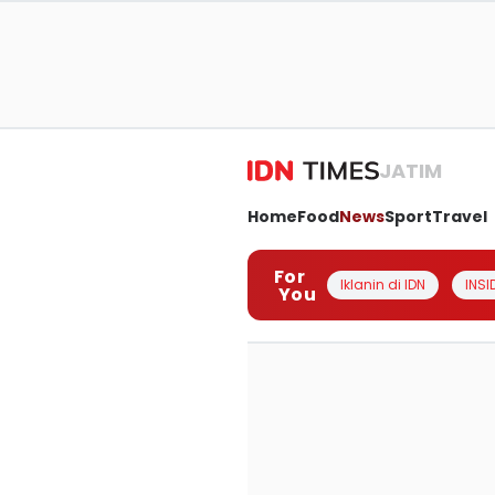
JATIM
Home
Food
News
Sport
Travel
For
Iklanin di IDN
INSI
You