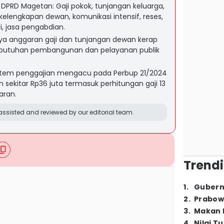
 DPRD Magetan: Gaji pokok, tunjangan keluarga,
t kelengkapan dewan, komunikasi intensif, reses,
i, jasa pengabdian.
rnya anggaran gaji dan tunjangan dewan kerap
ebutuhan pembangunan dan pelayanan publik
Sistem penggajian mengacu pada Perbup 21/2024
 sekitar Rp36 juta termasuk perhitungan gaji 13
aran.
ssisted and reviewed by our editorial team.
Trendi
1
.
Gubern
2
.
Prabow
3
.
Makan B
4
.
Nilai T