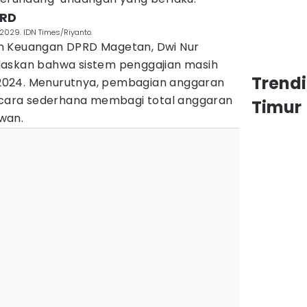
PRD
029. IDN Times/Riyanto.
n Keuangan DPRD Magetan, Dwi Nur
laskan bahwa sistem penggajian masih
Trend
2024. Menurutnya, pembagian anggaran
n cara sederhana membagi total anggaran
Timur
wan.