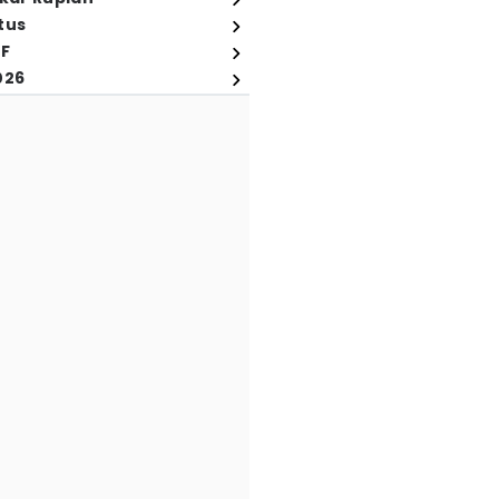
tus
FF
026