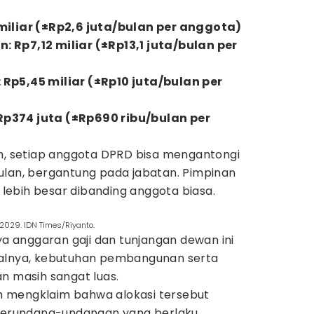
miliar (±Rp2,6 juta/bulan per anggota)
 Rp7,12 miliar (±Rp13,1 juta/bulan per
Rp5,45 miliar (±Rp10 juta/bulan per
p374 juta (±Rp690 ribu/bulan per
an, setiap anggota DPRD bisa mengantongi
ulan, bergantung pada jabatan. Pimpinan
ebih besar dibanding anggota biasa.
029. IDN Times/Riyanto.
nya anggaran gaji dan tunjangan dewan ini
salnya, kebutuhan pembangunan serta
n masih sangat luas.
 mengklaim bahwa alokasi tersebut
 perundang-undangan yang berlaku.