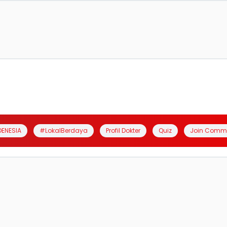
DENESIA
#LokalBerdaya
Profil Dokter
Quiz
Join Comm