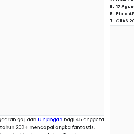
5
.
17 Agus
6
.
Piala A
7
.
GIIAS 2
garan gaji dan
tunjangan
bagi 45 anggota
ahun 2024 mencapai angka fantastis,