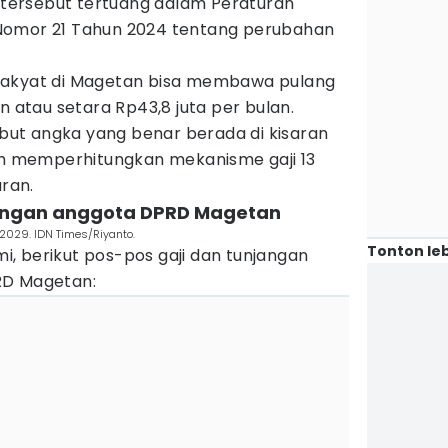
h tersebut tertuang dalam Peraturan
Nomor 21 Tahun 2024 tentang perubahan
il rakyat di Magetan bisa membawa pulang
n atau setara Rp43,8 juta per bulan.
ut angka yang benar berada di kisaran
lah memperhitungkan mekanisme gaji 13
aran.
njangan anggota DPRD Magetan
029. IDN Times/Riyanto.
Tonton leb
, berikut pos-pos gaji dan tunjangan
RD Magetan: