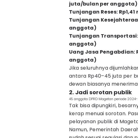
juta/bulan per anggota)
Tunjangan Reses: Rp1,41 
Tunjangan Kesejahteraan:
anggota)
Tunjangan Transportasi: 
anggota)
Uang Jasa Pengabdian: R
anggota)
Jika seluruhnya dijumlahk
antara Rp40–45 juta per b
dewan biasanya menerima l
2. Jadi sorotan publik
45 anggota DPRD Magetan periode 2024-2
Tak bisa dipungkiri, besar
kerap menuai sorotan. Pa
pelayanan publik di Mageta
Namun, Pemerintah Daerah
sudah sesuai regulasi dan