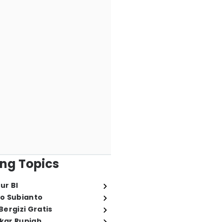
ng Topics
ur BI
o Subianto
ergizi Gratis
ukar Rupiah