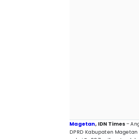
Magetan
, IDN Times
–
Ang
DPRD Kabupaten Magetan t