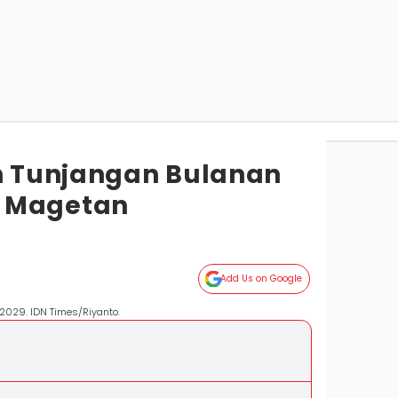
an Tunjangan Bulanan
 Magetan
Add Us on Google
029. IDN Times/Riyanto.