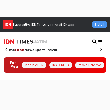
Baca artikel
IDN Times
lainnya di IDN App
Install
JATIM
Home
Food
News
Sport
Travel
For
Iklanin di IDN
INSIDENESIA
#LokalBerdaya
You