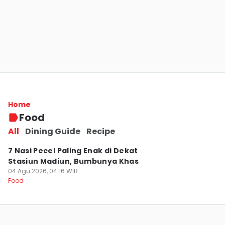
6 Tempat Makan Nasi Tempong di Madiun,
Cita Rasa Khas Banyuwangi
Home
05 Agu 2026, 14:03 WIB
Food
Food
All
Dining Guide
Recipe
7 Nasi Pecel Paling Enak di Dekat
Stasiun Madiun, Bumbunya Khas
04 Agu 2026, 04:16 WIB
Food