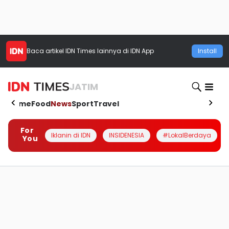
Baca artikel
IDN Times
lainnya di IDN App
Install
JATIM
Home
Food
News
Sport
Travel
For
Iklanin di IDN
INSIDENESIA
#LokalBerdaya
You