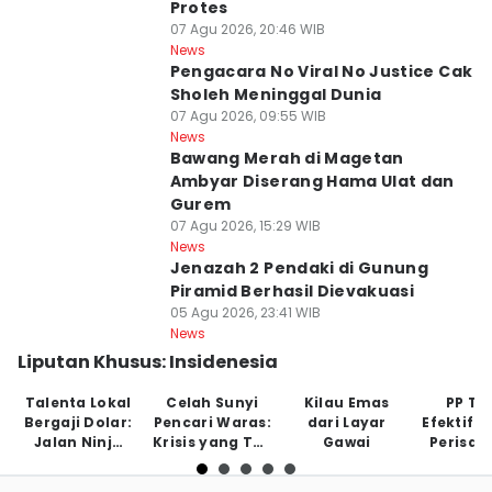
Protes
07 Agu 2026, 20:46 WIB
News
Pengacara No Viral No Justice Cak
Sholeh Meninggal Dunia
07 Agu 2026, 09:55 WIB
News
Bawang Merah di Magetan
Ambyar Diserang Hama Ulat dan
Gurem
07 Agu 2026, 15:29 WIB
News
Jenazah 2 Pendaki di Gunung
Piramid Berhasil Dievakuasi
05 Agu 2026, 23:41 WIB
News
Liputan Khusus: Insidenesia
Talenta Lokal
Celah Sunyi
Kilau Emas
PP Tu
Bergaji Dolar:
Pencari Waras:
dari Layar
Efektifk
Jalan Ninja
Krisis yang Tak
Gawai
Perisai
Tanpa Jaring
Tampak
Anak di
Pengaman
May