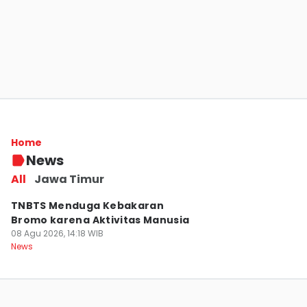
Seminggu Insiden KM Mutiara Sentosa II,
Keluarga Masih Cari Korban
Home
08 Agu 2026, 17:00 WIB
News
News
All
Jawa Timur
TNBTS Menduga Kebakaran
Bromo karena Aktivitas Manusia
08 Agu 2026, 14:18 WIB
News