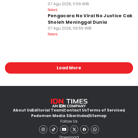
07 Agu 2026, 11:59 WIB
News
Pengacara No Viral No Justice Cak
Sholeh Meninggal Dunia
07 Agu 2026, 09:55 WIB
News
Load More
About Us
Editorial Team
Contact Us
Terms of Services
Pedoman Media Siber
Index
Sitemap
Follow Us
Download