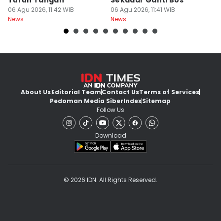
Turun Tangan
Sekadar Ganti Bos
M
06 Agu 2026, 11:42 WIB
06 Agu 2026, 11:41 WIB
P
06
News
News
Ne
About Us
Editorial Team
Contact Us
Terms of Services
Pedoman Media Siber
Index
Sitemap
Follow Us
Download
© 2026 IDN. All Rights Reserved.