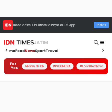
Baca artikel
IDN Times
lainnya di IDN App
Install
JATIM
Home
Food
News
Sport
Travel
For
Iklanin di IDN
INSIDENESIA
#LokalBerdaya
You