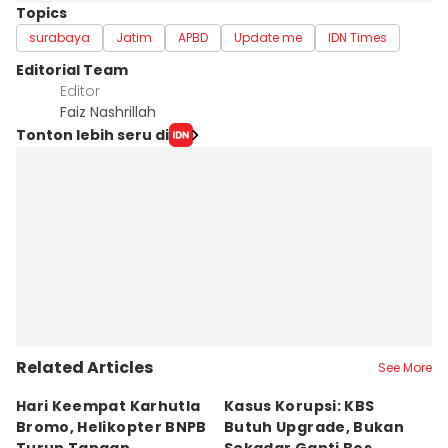
Topics
surabaya
Jatim
APBD
Update me
IDN Times
Editorial Team
Editor
Faiz Nashrillah
Tonton lebih seru di
Related Articles
See More
Hari Keempat Karhutla
Kasus Korupsi: KBS
B
Bromo, Helikopter BNPB
Butuh Upgrade, Bukan
E