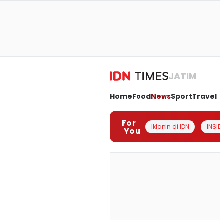
JATIM
Home
Food
News
Sport
Travel
For
Iklanin di IDN
INSI
You