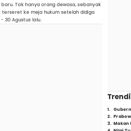
 baru. Tak hanya orang dewasa, sebanyak
 terseret ke meja hukum setelah didiga
- 30 Agustus lalu.
Trendi
1
.
Gubern
2
.
Prabow
3
.
Makan B
4
.
Nilai T