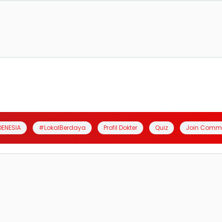
DENESIA
#LokalBerdaya
Profil Dokter
Quiz
Join Comm