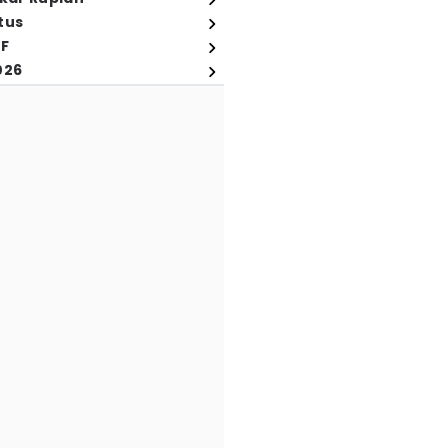
tus
FF
026