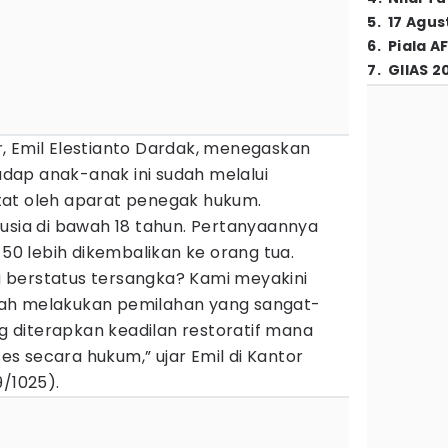
5
.
17 Agus
6
.
Piala A
7
.
GIIAS 2
, Emil Elestianto Dardak, menegaskan
ap anak-anak ini sudah melalui
tat oleh aparat penegak hukum.
usia di bawah 18 tahun. Pertanyaannya
 50 lebih dikembalikan ke orang tua.
 berstatus tersangka? Kami meyakini
ah melakukan pemilahan yang sangat-
diterapkan keadilan restoratif mana
s secara hukum,” ujar Emil di Kantor
9/1025).