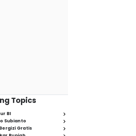
ng Topics
ur BI
o Subianto
ergizi Gratis
ukar Rupiah