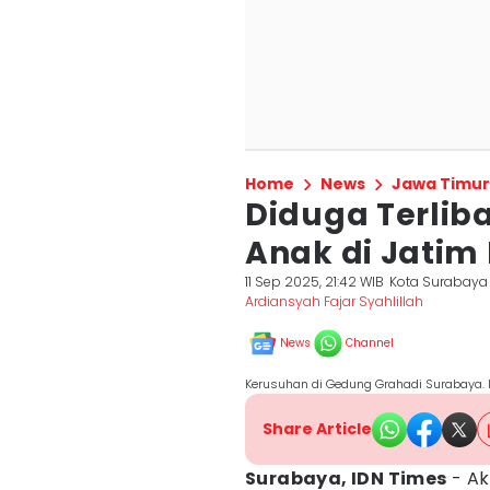
Home
News
Jawa Timur
Diduga Terlib
Anak di Jatim
11 Sep 2025, 21:42 WIB
Kota Surabaya
Ardiansyah Fajar Syahlillah
News
Channel
Kerusuhan di Gedung Grahadi Surabaya.
Share Article
Surabaya, IDN Times
- Ak