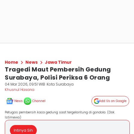
Home
News
Jawa Timur
Tragedi Maut Pembersih Gedung
Surabaya, Polisi Periksa 6 Orang
04 Mar 2026, 09:51 WIB
Kota Surabaya
Khusnul Hasana
News
Channel
Add Us on Google
Petugas pembersih kaca gedung saat tergelantung di gondola. (Dok.
Istimewa)
Intinya Sih