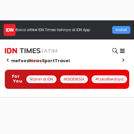
Baca artikel
IDN Times
lainnya di IDN App
Install
JATIM
Home
Food
News
Sport
Travel
For
Iklanin di IDN
INSIDENESIA
#LokalBerdaya
You