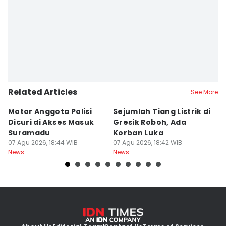
Related Articles
See More
Motor Anggota Polisi
Sejumlah Tiang Listrik di
A
Dicuri di Akses Masuk
Gresik Roboh, Ada
P
Suramadu
Korban Luka
S
07 Agu 2026, 18:44 WIB
07 Agu 2026, 18:42 WIB
K
07
News
News
Ne