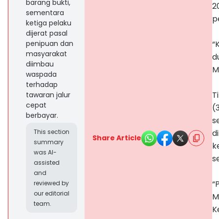
barang bukti,
2
sementara
p
ketiga pelaku
dijerat pasal
penipuan dan
“
masyarakat
d
diimbau
M
waspada
terhadap
T
tawaran jalur
cepat
(
berbayar.
s
This section
d
Share Article
summary
k
was AI-
s
assisted
and
“
reviewed by
our editorial
M
team.
K