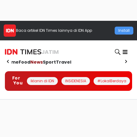
Baca artikel
IDN Times
lainnya di IDN App
Install
JATIM
Home
Food
News
Sport
Travel
For
Iklanin di IDN
INSIDENESIA
#LokalBerdaya
You