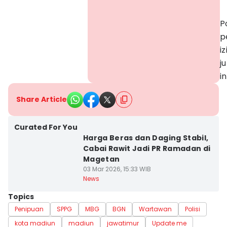
P
p
i
j
i
Share Article
Curated For You
Harga Beras dan Daging Stabil,
Cabai Rawit Jadi PR Ramadan di
Magetan
03 Mar 2026, 15:33 WIB
News
Topics
Penipuan
SPPG
MBG
BGN
Wartawan
Polisi
kota madiun
madiun
jawatimur
Update me