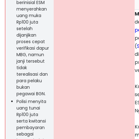
berinisial ESM
menyerahkan
M
uang muka
d
Rp100 juta
setelah
p
dijanjikan
p
proses cepat
(
verifikasi dapur
d
MBG, namun
janji tersebut
p
tidak
v
terealisasi dan
para pelaku
K
bukan
pegawai BGN.
s
Polisi menyita
E
uang tunai
N
Rp100 juta
serta kwitansi
K
pembayaran
sebagai
m