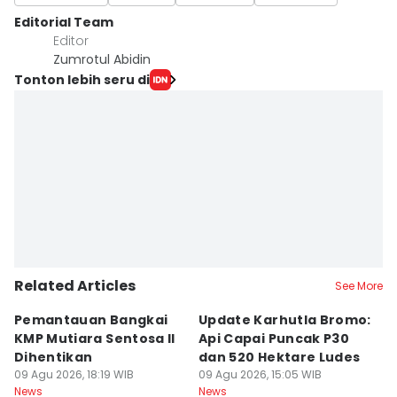
Editorial Team
Editor
Zumrotul Abidin
Tonton lebih seru di
Related Articles
See More
Pemantauan Bangkai
Update Karhutla Bromo:
3
KMP Mutiara Sentosa II
Api Capai Puncak P30
B
Dihentikan
dan 520 Hektare Ludes
B
09 Agu 2026, 18:19 WIB
09 Agu 2026, 15:05 WIB
09
News
News
Ne