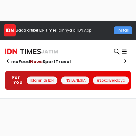
Baca artikel
IDN Times
lainnya di IDN App
Install
JATIM
Home
Food
News
Sport
Travel
For
Iklanin di IDN
INSIDENESIA
#LokalBerdaya
You