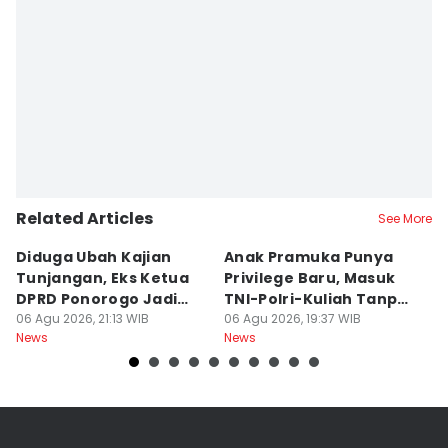
Related Articles
See More
Diduga Ubah Kajian
Anak Pramuka Punya
B
Tunjangan, Eks Ketua
Privilege Baru, Masuk
S
DPRD Ponorogo Jadi
TNI-Polri-Kuliah Tanpa
K
Tersangka
06 Agu 2026, 21:13 WIB
Tes
06 Agu 2026, 19:37 WIB
06
News
News
Ne