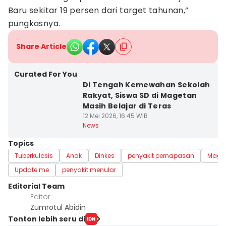
Baru sekitar 19 persen dari target tahunan,”
pungkasnya.
Share Article
Curated For You
Di Tengah Kemewahan Sekolah
Rakyat, Siswa SD di Magetan
Masih Belajar di Teras
12 Mei 2026, 16:45 WIB
News
Topics
Tuberkulosis
Anak
Dinkes
penyakit pernapasan
Mage
Update me
penyakit menular
Editorial Team
Editor
Zumrotul Abidin
Tonton lebih seru di