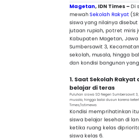
Magetan
, IDN Times –
Di 
mewah
Sekolah Rakyat
(SR
siswa yang nilainya disebu
jutaan rupiah, potret miris 
Kabupaten Magetan, Jawa T
Sumbersawit 3, Kecamatan S
sekolah, musala, hingga ba
dan kondisi bangunan yang
1. Saat Sekolah Rakyat 
belajar di teras
Puluhan siswa SD Negeri Sumbersawit 3, K
musala, hingga balai dusun karena kete
Times/Istimewa.
Kondisi memprihatinkan it
siswa belajar lesehan di lan
ketika ruang kelas diprior
siswa kelas 6.