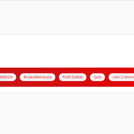
DENESIA
#LokalBerdaya
Profil Dokter
Quiz
Join Comm