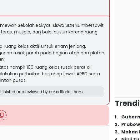
as mewah Sekolah Rakyat, siswa SDN Sumbersawit
 teras, musala, dan balai dusun karena ruang
a ruang kelas aktif untuk enam jenjang,
nan rusak parah pada bagian atap dan plafon
an.
at hampir 100 ruang kelas rusak berat di
elakukan perbaikan bertahap lewat APBD serta
intah pusat.
ssisted and reviewed by our editorial team.
Trendi
1
.
Gubern
2
.
Prabow
3
.
Makan B
4
.
Nilai T