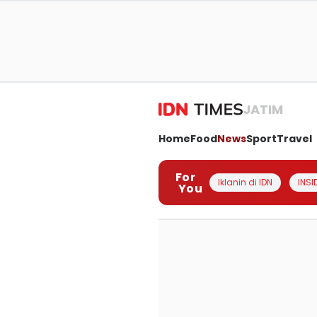
JATIM
Home
Food
News
Sport
Travel
For
Iklanin di IDN
INSI
You