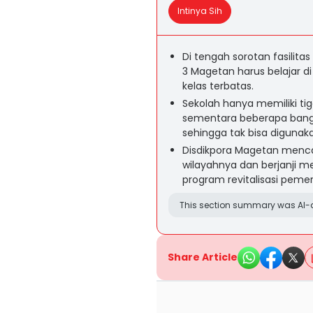
Intinya Sih
Di tengah sorotan fasilit
3 Magetan harus belajar di
kelas terbatas.
Sekolah hanya memiliki tig
sementara beberapa bangu
sehingga tak bisa digunak
Disdikpora Magetan mencat
wilayahnya dan berjanji m
program revitalisasi pemer
This section summary was AI-a
Share Article