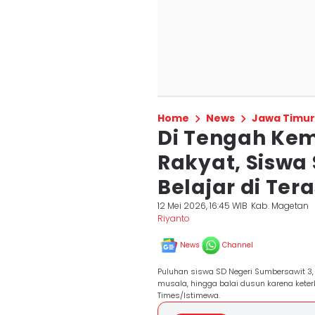
Home
News
Jawa Timur
Di Tengah Ke
Rakyat, Siswa
Belajar di Ter
12 Mei 2026, 16:45 WIB
Kab. Magetan
Riyanto
News
Channel
Puluhan siswa SD Negeri Sumbersawit 3, K
musala, hingga balai dusun karena kete
Times/Istimewa.