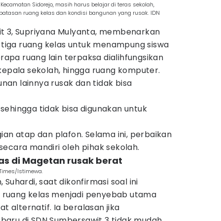
ecamatan Sidorejo, masih harus belajar di teras sekolah,
rbatasan ruang kelas dan kondisi bangunan yang rusak. IDN
it 3, Supriyana Mulyanta, membenarkan
i tiga ruang kelas untuk menampung siswa
erapa ruang lain terpaksa dialihfungsikan
kepala sekolah, hingga ruang komputer.
an lainnya rusak dan tidak bisa
sehingga tidak bisa digunakan untuk
ian atap dan plafon. Selama ini, perbaikan
ecara mandiri oleh pihak sekolah.
las di Magetan rusak berat
 Times/Istimewa.
Suhardi, saat dikonfirmasi soal ini
ruang kelas menjadi penyebab utama
t alternatif. Ia beralasan jika
baru di SDN Sumbersawit 3 tidak mudah