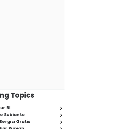
ng Topics
ur BI
o Subianto
ergizi Gratis
ukar Rupiah