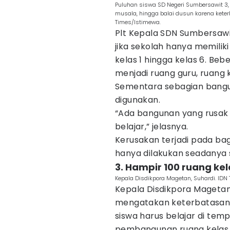
Puluhan siswa SD Negeri Sumbersawit 3, K
musala, hingga balai dusun karena kete
Times/Istimewa.
Plt Kepala SDN Sumbersaw
jika sekolah hanya memilik
kelas 1 hingga kelas 6. Beb
menjadi ruang guru, ruang 
Sementara sebagian bangun
digunakan.
“Ada bangunan yang rusak 
belajar,” jelasnya.
Kerusakan terjadi pada bag
hanya dilakukan seadanya s
3. Hampir 100 ruang ke
Kepala Disdikpora Magetan, Suhardi. IDN
Kepala Disdikpora Magetan, 
mengatakan keterbatasan 
siswa harus belajar di tempa
pembangunan ruang kelas 