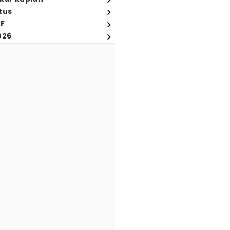
tus
FF
026