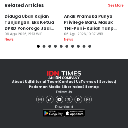
Related Articles
See More
Diduga Ubah Kajian
Anak Pramuka Punya
B
Tunjangan, Eks Ketua
Privilege Baru, Masuk
S
DPRD Ponorogo Jadi
TNI-Polri-Kuliah Tanpa
K
Tersangka
06 Agu 2026, 21:13 WIB
Tes
06 Agu 2026, 19:37 WIB
06
News
News
Ne
About Us
Editorial Team
Contact Us
Terms of Services
Pedoman Media Siber
Index
Sitemap
Follow Us
Download