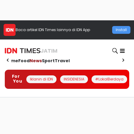
Baca artikel
IDN Times
lainnya di IDN App
Install
JATIM
Home
Food
News
Sport
Travel
For
Iklanin di IDN
INSIDENESIA
#LokalBerdaya
You