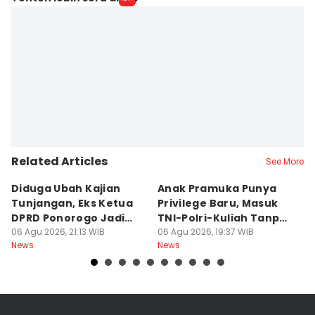
Related Articles
See More
Diduga Ubah Kajian
Anak Pramuka Punya
B
Tunjangan, Eks Ketua
Privilege Baru, Masuk
S
DPRD Ponorogo Jadi
TNI-Polri-Kuliah Tanpa
K
Tersangka
06 Agu 2026, 21:13 WIB
Tes
06 Agu 2026, 19:37 WIB
06
News
News
Ne