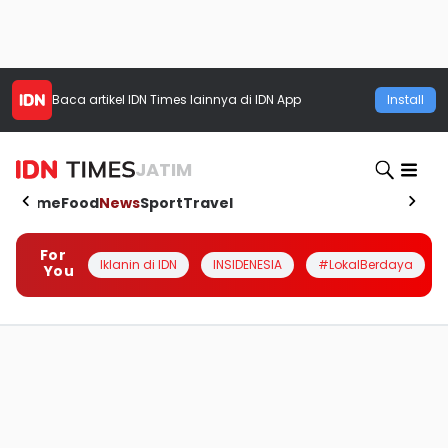
Baca artikel
IDN Times
lainnya di IDN App
Install
JATIM
Home
Food
News
Sport
Travel
For
Iklanin di IDN
INSIDENESIA
#LokalBerdaya
You