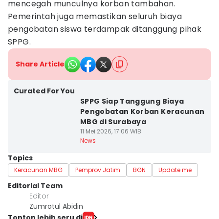
mencegah munculnya korban tambahan.
Pemerintah juga memastikan seluruh biaya
pengobatan siswa terdampak ditanggung pihak
SPPG.
Share Article
Curated For You
SPPG Siap Tanggung Biaya
Pengobatan Korban Keracunan
MBG di Surabaya
11 Mei 2026, 17:06 WIB
News
Topics
Keracunan MBG
Pemprov Jatim
BGN
Update me
Editorial Team
Editor
Zumrotul Abidin
Tonton lebih seru di