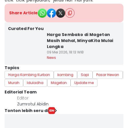
Share Article
Curated For You
Harga Sembako di Magetan
Masih Mahal, MinyaKita Mulai
Langka
09 Mei 2026, 18:13 WIB
News
Topics
Harga Kambing Kurban
kambing
Sapi
Pasar Hewan
Murah
Iduladha
Magetan
Update me
Editorial Team
Editor
Zumrotul Abidin
Tonton lebih seru di