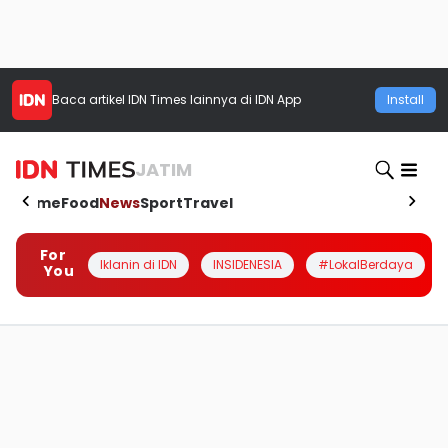
Baca artikel
IDN Times
lainnya di IDN App
Install
JATIM
Home
Food
News
Sport
Travel
For
Iklanin di IDN
INSIDENESIA
#LokalBerdaya
You