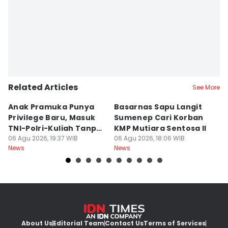
Related Articles
See More
Anak Pramuka Punya
Basarnas Sapu Langit
K
Privilege Baru, Masuk
Sumenep Cari Korban
Me
TNI-Polri-Kuliah Tanpa
KMP Mutiara Sentosa II
L
Tes
06 Agu 2026, 19:37 WIB
06 Agu 2026, 18:06 WIB
Kr
06
News
News
Ne
About Us
Editorial Team
Contact Us
Terms of Services