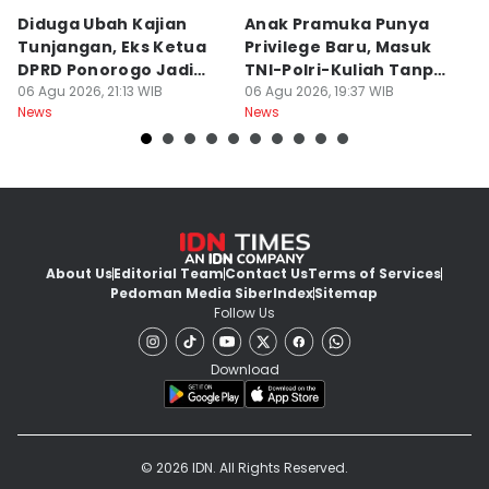
Diduga Ubah Kajian
Anak Pramuka Punya
B
Tunjangan, Eks Ketua
Privilege Baru, Masuk
S
DPRD Ponorogo Jadi
TNI-Polri-Kuliah Tanpa
K
Tersangka
06 Agu 2026, 21:13 WIB
Tes
06 Agu 2026, 19:37 WIB
06
News
News
Ne
About Us
Editorial Team
Contact Us
Terms of Services
Pedoman Media Siber
Index
Sitemap
Follow Us
Download
© 2026 IDN. All Rights Reserved.