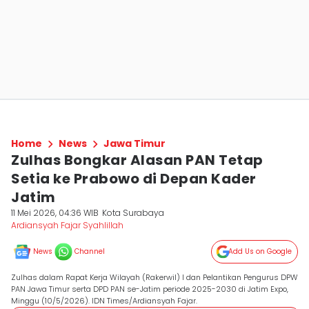
Home
News
Jawa Timur
Zulhas Bongkar Alasan PAN Tetap
Setia ke Prabowo di Depan Kader
Jatim
11 Mei 2026, 04:36 WIB
Kota Surabaya
Ardiansyah Fajar Syahlillah
News
Channel
Add Us on Google
Zulhas dalam Rapat Kerja Wilayah (Rakerwil) I dan Pelantikan Pengurus DPW
PAN Jawa Timur serta DPD PAN se-Jatim periode 2025-2030 di Jatim Expo,
Minggu (10/5/2026). IDN Times/Ardiansyah Fajar.