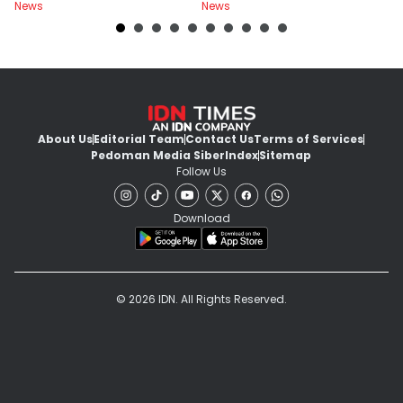
News
News
Ne
About Us
Editorial Team
Contact Us
Terms of Services
Pedoman Media Siber
Index
Sitemap
Follow Us
Download
© 2026 IDN. All Rights Reserved.