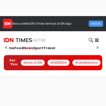
Baca artikel
IDN Times
lainnya di IDN App
Install
JATIM
Home
Food
News
Sport
Travel
For
Iklanin di IDN
INSIDENESIA
#LokalBerdaya
You