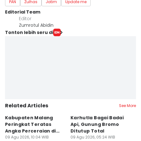
PAN
Zulhas
Jatim
Update me
Editorial Team
Editor
Zumrotul Abidin
Tonton lebih seru di
Related Articles
See More
Kabupaten Malang
Karhutla Bagai Badai
B
Peringkat Teratas
Api, Gunung Bromo
L
Angka Perceraian di
Ditutup Total
B
Jatim
09 Agu 2026, 10:04 WIB
09 Agu 2026, 05:24 WIB
Se
08