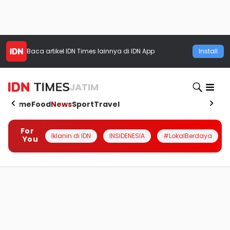
Baca artikel
IDN Times
lainnya di IDN App
Install
JATIM
Home
Food
News
Sport
Travel
For
Iklanin di IDN
INSIDENESIA
#LokalBerdaya
You