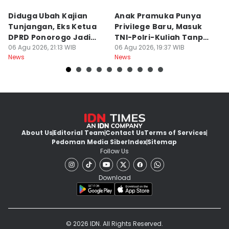
Diduga Ubah Kajian
Anak Pramuka Punya
B
Tunjangan, Eks Ketua
Privilege Baru, Masuk
S
DPRD Ponorogo Jadi
TNI-Polri-Kuliah Tanpa
K
Tersangka
06 Agu 2026, 21:13 WIB
Tes
06 Agu 2026, 19:37 WIB
06
News
News
Ne
About Us
Editorial Team
Contact Us
Terms of Services
Pedoman Media Siber
Index
Sitemap
Follow Us
Download
© 2026 IDN. All Rights Reserved.