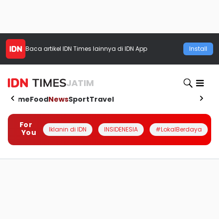
Baca artikel
IDN Times
lainnya di IDN App
Install
JATIM
Home
Food
News
Sport
Travel
For
Iklanin di IDN
INSIDENESIA
#LokalBerdaya
You