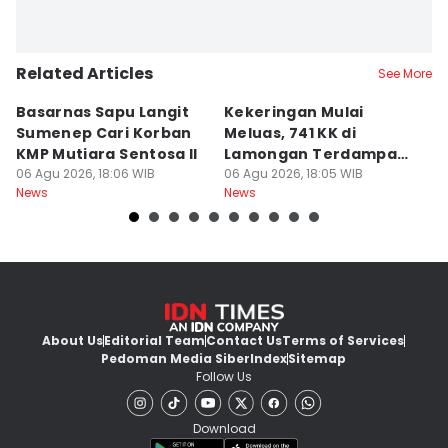
Related Articles
See More
Basarnas Sapu Langit
Kekeringan Mulai
Tr
Sumenep Cari Korban
Meluas, 741 KK di
T
KMP Mutiara Sentosa II
Lamongan Terdampak
A
06 Agu 2026, 18:06 WIB
Krisis Air
06 Agu 2026, 18:05 WIB
06
News
News
Ne
About Us
Editorial Team
Contact Us
Terms of Services
Pedoman Media Siber
Index
Sitemap
Follow Us
Download