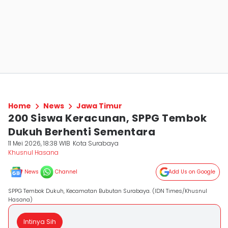
Home
News
Jawa Timur
200 Siswa Keracunan, SPPG Tembok
Dukuh Berhenti Sementara
11 Mei 2026, 18:38 WIB
Kota Surabaya
Khusnul Hasana
News
Channel
Add Us on Google
SPPG Tembok Dukuh, Kecamatan Bubutan Surabaya. (IDN Times/Khusnul
Hasana)
Intinya Sih