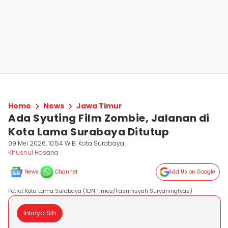
Home
News
Jawa Timur
Ada Syuting Film Zombie, Jalanan di
Kota Lama Surabaya Ditutup
09 Mei 2026, 10:54 WIB
Kota Surabaya
Khusnul Hasana
News
Channel
Add Us on Google
Potret Kota Lama Surabaya (IDN Times/Fasrinisyah Suryaningtyas)
Intinya Sih