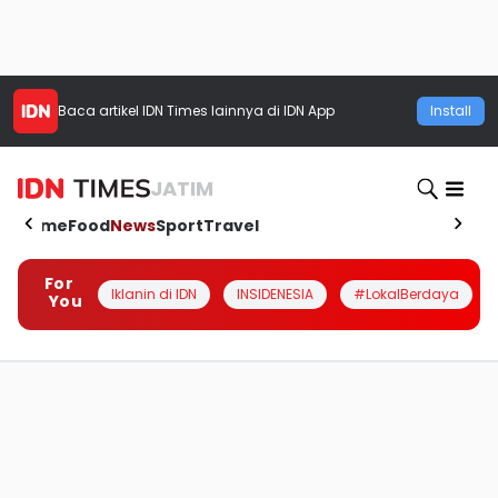
Baca artikel
IDN Times
lainnya di IDN App
Install
JATIM
Home
Food
News
Sport
Travel
For
Iklanin di IDN
INSIDENESIA
#LokalBerdaya
You