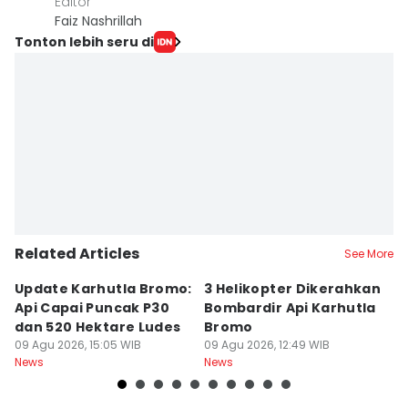
Editor
Faiz Nashrillah
Tonton lebih seru di
Related Articles
See More
Update Karhutla Bromo:
3 Helikopter Dikerahkan
1
Api Capai Puncak P30
Bombardir Api Karhutla
M
dan 520 Hektare Ludes
Bromo
K
09 Agu 2026, 15:05 WIB
09 Agu 2026, 12:49 WIB
D
09
News
News
Ne