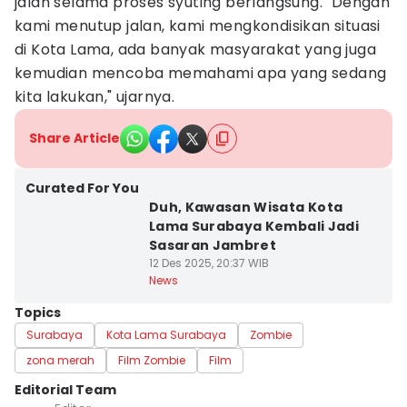
jalan selama proses syuting berlangsung. "Dengan
kami menutup jalan, kami mengkondisikan situasi
di Kota Lama, ada banyak masyarakat yang juga
kemudian mencoba memahami apa yang sedang
kita lakukan," ujarnya.
Share Article
Curated For You
Duh, Kawasan Wisata Kota
Lama Surabaya Kembali Jadi
Sasaran Jambret
12 Des 2025, 20:37 WIB
News
Topics
Surabaya
Kota Lama Surabaya
Zombie
zona merah
Film Zombie
Film
Editorial Team