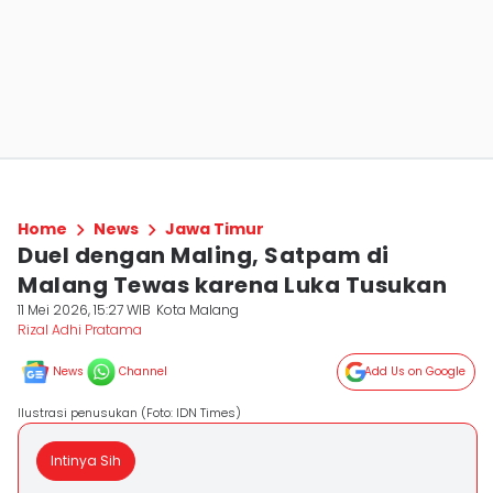
Home
News
Jawa Timur
Duel dengan Maling, Satpam di
Malang Tewas karena Luka Tusukan
11 Mei 2026, 15:27 WIB
Kota Malang
Rizal Adhi Pratama
News
Channel
Add Us on Google
Ilustrasi penusukan (Foto: IDN Times)
Intinya Sih