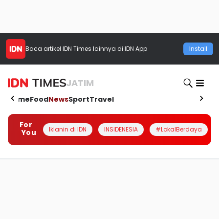
Baca artikel
IDN Times
lainnya di IDN App
Install
JATIM
Home
Food
News
Sport
Travel
For
Iklanin di IDN
INSIDENESIA
#LokalBerdaya
You