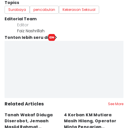
Topics
Surabaya
pencabulan
Kekerasan Seksual
Editorial Team
Editor
Faiz Nashrillah
Tonton lebih seru di
Related Articles
See More
Tanah Wakaf Diduga
4 Korban KM Mutiara
K
Diserobot, Jemaah
Masih Hilang, Operator
C
Masjid Rahmat
Minta Pencarian
H