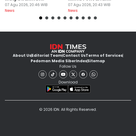
Surabaya Protes
07 Agu 2026, 20:46 WIB
Dilanjut
07 Agu 2026, 20:43 WIB
07
News
News
Ne
About Us
Editorial Team
Contact Us
Terms of Services
Pedoman Media Siber
Index
Sitemap
Follow Us
Download
© 2026 IDN. All Rights Reserved.