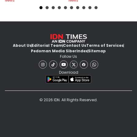
News
News
Ne
About Us
Editorial Team
Contact Us
Terms of Services
Pedoman Media Siber
Index
Sitemap
Follow Us
Download
© 2026 IDN. All Rights Reserved.