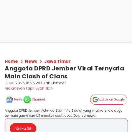
Home
News
Jawa Timur
Anggota DPRD Jember Viral Ternyata
Main Clash of Clans
13 Mei 2026, 16:25 WIB
Kab. Jember
Ardiansyah Fajar Syahlillah
News
Channel
Add Us on Google
Anggota DPRD Jember, Achmad Syahri As Siddiqi yang viral karena diduga
bermain game sambil merokok saat rapat. Dok. Istimewa.
Intinya Sih