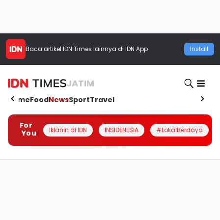
Baca artikel
IDN Times
lainnya di IDN App
Install
JATIM
Home
Food
News
Sport
Travel
For
Iklanin di IDN
INSIDENESIA
#LokalBerdaya
You