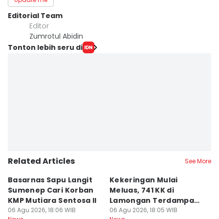
Editorial Team
Editor
Zumrotul Abidin
Tonton lebih seru di
Related Articles
See More
Basarnas Sapu Langit
Kekeringan Mulai
Tr
Sumenep Cari Korban
Meluas, 741 KK di
T
KMP Mutiara Sentosa II
Lamongan Terdampak
A
06 Agu 2026, 18:06 WIB
Krisis Air
06 Agu 2026, 18:05 WIB
06