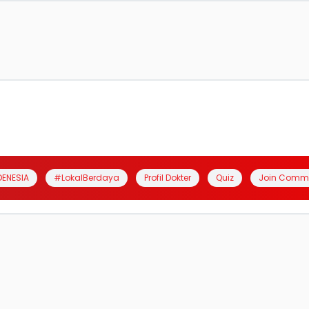
DENESIA
#LokalBerdaya
Profil Dokter
Quiz
Join Comm