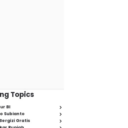
ng Topics
ur BI
o Subianto
ergizi Gratis
ukar Rupiah