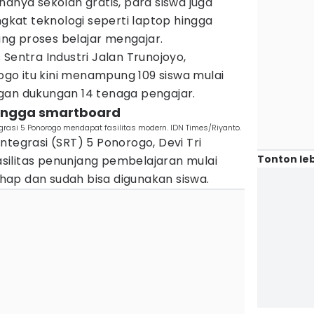
hanya sekolah gratis, para siswa juga
at teknologi seperti laptop hingga
g proses belajar mengajar.
 Sentra Industri Jalan Trunojoyo,
o itu kini menampung 109 siswa mulai
gan dukungan 14 tenaga pengajar.
hingga smartboard
grasi 5 Ponorogo mendapat fasilitas modern. IDN Times/Riyanto.
ntegrasi (SRT) 5 Ponorogo, Devi Tri
Tonton leb
ilitas penunjang pembelajaran mulai
ap dan sudah bisa digunakan siswa.