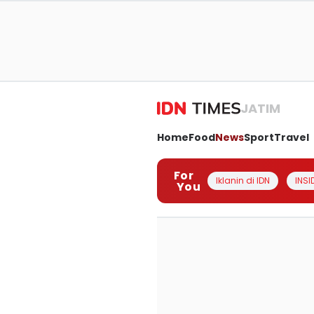
JATIM
Home
Food
News
Sport
Travel
For
Iklanin di IDN
INSI
You