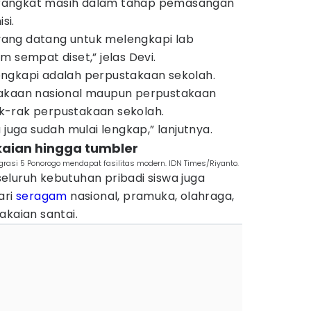
rangkat masih dalam tahap pemasangan
si.
ang datang untuk melengkapi lab
m sempat diset,” jelas Devi.
ilengkapi adalah perpustakaan sekolah.
takaan nasional maupun perpustakaan
k-rak perpustakaan sekolah.
 juga sudah mulai lengkap,” lanjutnya.
kaian hingga tumbler
grasi 5 Ponorogo mendapat fasilitas modern. IDN Times/Riyanto.
 seluruh kebutuhan pribadi siswa juga
ari
seragam
nasional, pramuka, olahraga,
akaian santai.