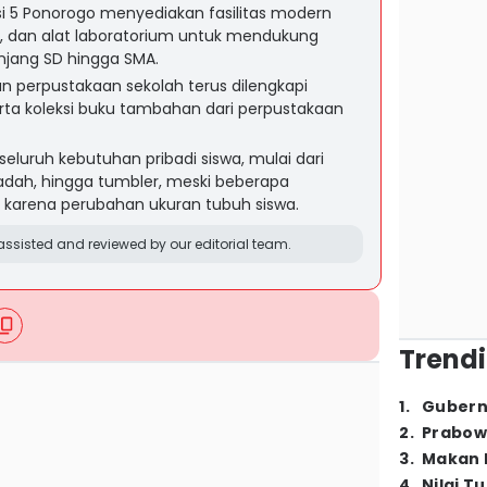
si 5 Ponorogo menyediakan fasilitas modern
d, dan alat laboratorium untuk mendukung
jenjang SD hingga SMA.
 perpustakaan sekolah terus dilengkapi
rta koleksi buku tambahan dari perpustakaan
uruh kebutuhan pribadi siswa, mulai dari
adah, hingga tumbler, meski beberapa
i karena perubahan ukuran tubuh siswa.
ssisted and reviewed by our editorial team.
Trendi
1
.
Gubern
2
.
Prabow
3
.
Makan B
4
.
Nilai T