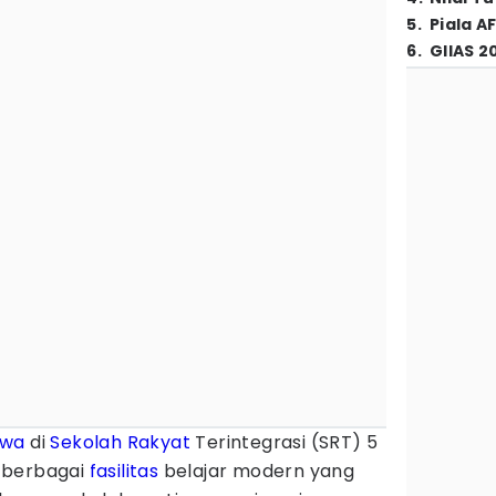
5
.
Piala A
6
.
GIIAS 2
swa
di
Sekolah Rakyat
Terintegrasi (SRT) 5
 berbagai
fasilitas
belajar modern yang