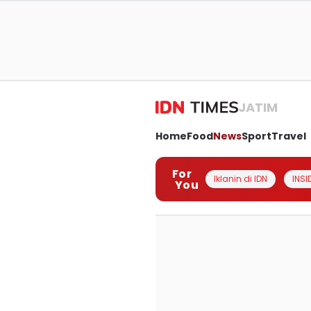
JATIM
Home
Food
News
Sport
Travel
For
Iklanin di IDN
INSI
You