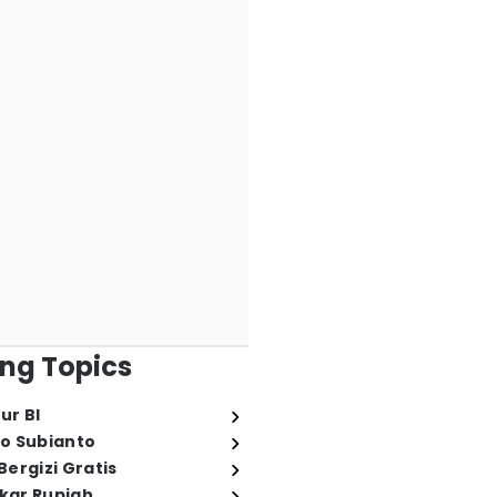
ng Topics
ur BI
o Subianto
ergizi Gratis
ukar Rupiah