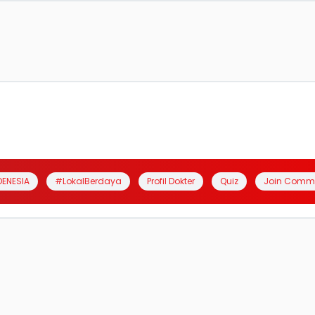
DENESIA
#LokalBerdaya
Profil Dokter
Quiz
Join Comm