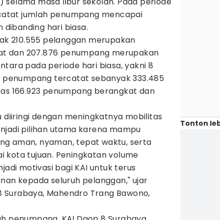
 selama masa libur sekolah. Pada periode
ercatat jumlah penumpang mencapai
n dibanding hari biasa.
nyak 210.555 pelanggan merupakan
at dan 207.876 penumpang merupakan
tara pada periode hari biasa, yakni 8
me penumpang tercatat sebanyak 333.485
atas 166.923 penumpang berangkat dan
u diiringi dengan meningkatnya mobilitas
Tonton leb
enjadi pilihan utama karena mampu
ng aman, nyaman, tepat waktu, serta
 kota tujuan. Peningkatan volume
jadi motivasi bagi KAI untuk terus
nan kepada seluruh pelanggan," ujar
 Surabaya, Mahendro Trang Bawono,
lah penumpang, KAI Daop 8 Surabaya