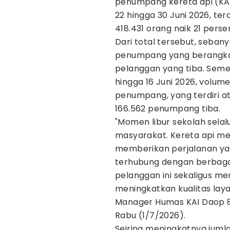
penumpang kereta api (KA)
22 hingga 30 Juni 2026, t
418.431 orang naik 21 perse
Dari total tersebut, seba
penumpang yang berangk
pelanggan yang tiba. Semen
hingga 16 Juni 2026, volu
penumpang, yang terdiri 
166.562 penumpang tiba.
"Momen libur sekolah selal
masyarakat. Kereta api m
memberikan perjalanan ya
terhubung dengan berbagai
pelanggan ini sekaligus men
meningkatkan kualitas laya
Manager Humas KAI Daop 8
Rabu (1/7/2026).
Seiring meningkatnya jum