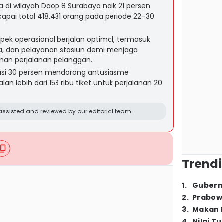
di wilayah Daop 8 Surabaya naik 21 persen
capai total 418.431 orang pada periode 22–30
pek operasional berjalan optimal, termasuk
na, dan pelayanan stasiun demi menjaga
an perjalanan pelanggan.
asi 30 persen mendorong antusiasme
n lebih dari 153 ribu tiket untuk perjalanan 20
ssisted and reviewed by our editorial team.
Trendi
1
.
Gubern
2
.
Prabow
3
.
Makan B
4
.
Nilai T