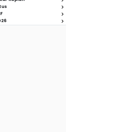
tus
FF
026