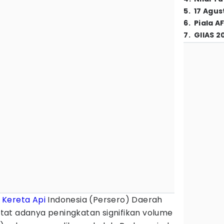
5
.
17 Agus
6
.
Piala A
7
.
GIIAS 2
T
Kereta Api
Indonesia (Persero) Daerah
at adanya peningkatan signifikan volume