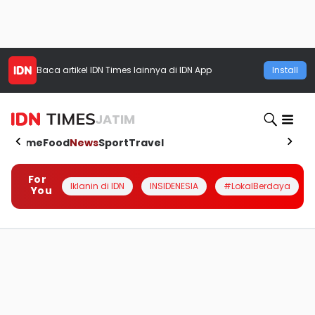
Baca artikel
IDN Times
lainnya di IDN App
Install
JATIM
Home
Food
News
Sport
Travel
For
Iklanin di IDN
INSIDENESIA
#LokalBerdaya
You