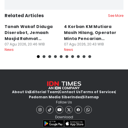
Related Articles
See More
Tanah Wakaf Diduga
4 Korban KM Mutiara
K
Diserobot, Jemaah
Masih Hilang, Operator
C
Masjid Rahmat
Minta Pencarian
H
Surabaya Protes
07 Agu 2026, 20:46 WIB
Dilanjut
07 Agu 2026, 20:43 WIB
07
News
News
Ne
About Us
Editorial Team
Contact Us
Terms of Services
Pedoman Media Siber
Index
Sitemap
Follow Us
Download