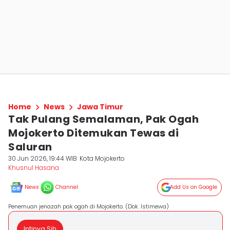
Home
News
Jawa Timur
Tak Pulang Semalaman, Pak Ogah
Mojokerto Ditemukan Tewas di
Saluran
30 Jun 2026, 19:44 WIB
Kota Mojokerto
Khusnul Hasana
News
Channel
Add Us on Google
Penemuan jenazah pak ogah di Mojokerto. (Dok. Istimewa)
Intinya Sih