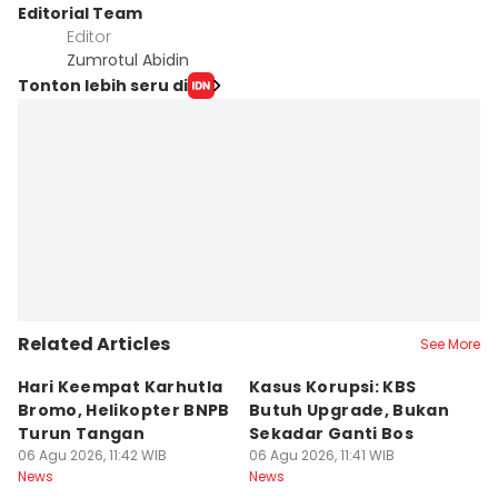
Editorial Team
Editor
Zumrotul Abidin
Tonton lebih seru di
Related Articles
See More
Hari Keempat Karhutla
Kasus Korupsi: KBS
B
Bromo, Helikopter BNPB
Butuh Upgrade, Bukan
E
Turun Tangan
Sekadar Ganti Bos
M
06 Agu 2026, 11:42 WIB
06 Agu 2026, 11:41 WIB
P
06
News
News
Ne