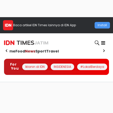
Baca artikel
IDN Times
lainnya di IDN App
Install
JATIM
Home
Food
News
Sport
Travel
For
Iklanin di IDN
INSIDENESIA
#LokalBerdaya
You