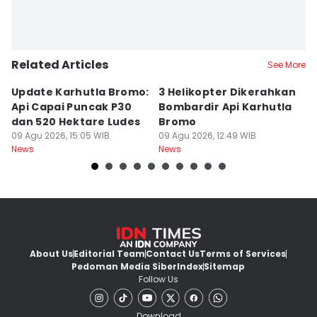
Related Articles
See More
Update Karhutla Bromo:
3 Helikopter Dikerahkan
1
Api Capai Puncak P30
Bombardir Api Karhutla
M
dan 520 Hektare Ludes
Bromo
K
09 Agu 2026, 15:05 WIB
09 Agu 2026, 12:49 WIB
D
09
News
News
Ne
About Us
Editorial Team
Contact Us
Terms of Services
Pedoman Media Siber
Index
Sitemap
Follow Us
Download