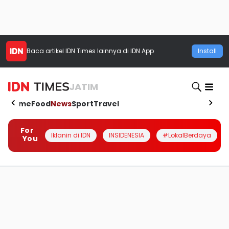
Baca artikel
IDN Times
lainnya di IDN App
Install
JATIM
Home
Food
News
Sport
Travel
For
Iklanin di IDN
INSIDENESIA
#LokalBerdaya
You