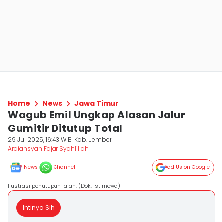
Home
News
Jawa Timur
Wagub Emil Ungkap Alasan Jalur
Gumitir Ditutup Total
29 Jul 2025, 16:43 WIB
Kab. Jember
Ardiansyah Fajar Syahlillah
News
Channel
Add Us on Google
Ilustrasi penutupan jalan. (Dok. Istimewa)
Intinya Sih