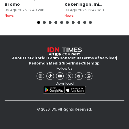
Bromo
Kekeringan, Ini
Ka
09 Agu 2026, 12:49 WIB
Daftarnya
09 Agu 2026, 12:47 WIB
T
09
News
News
Ne
About Us
Editorial Team
Contact Us
Terms of Services
Pedoman Media Siber
Index
Sitemap
Follow Us
Download
© 2026 IDN. All Rights Reserved.