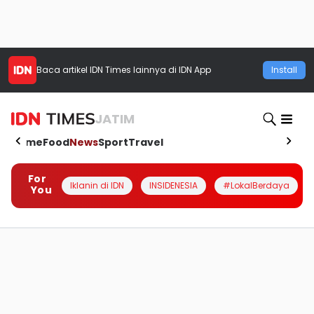
Baca artikel
IDN Times
lainnya di IDN App
Install
JATIM
Home
Food
News
Sport
Travel
For
Iklanin di IDN
INSIDENESIA
#LokalBerdaya
You