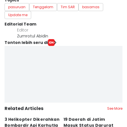
Topics
pasuruan
Tenggelam
Tim SAR
basarnas
Update me
Editorial Team
Editor
Zumrotul Abidin
Tonton lebih seru di
Related Articles
See More
3 Helikopter Dikerahkan
19 Daerah di Jatim
P
Bombardir Api Karhutla
Masuk Status Darurat
T