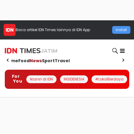
Baca artikel
IDN Times
lainnya di IDN App
Install
JATIM
Home
Food
News
Sport
Travel
For
Iklanin di IDN
INSIDENESIA
#LokalBerdaya
You