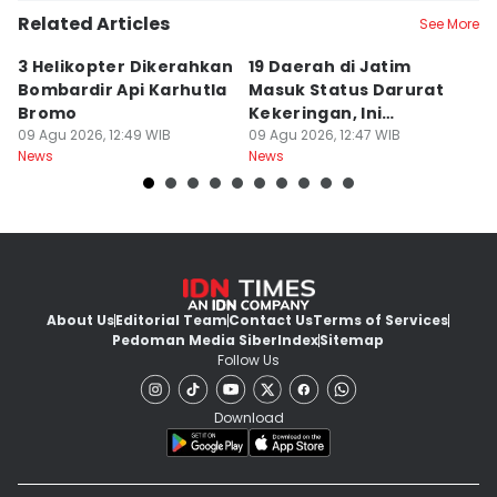
Related Articles
See More
3 Helikopter Dikerahkan
19 Daerah di Jatim
P
Bombardir Api Karhutla
Masuk Status Darurat
T
Bromo
Kekeringan, Ini
Ka
09 Agu 2026, 12:49 WIB
Daftarnya
09 Agu 2026, 12:47 WIB
T
09
News
News
Ne
About Us
Editorial Team
Contact Us
Terms of Services
Pedoman Media Siber
Index
Sitemap
Follow Us
Download