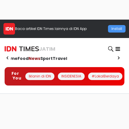
Baca artikel
IDN Times
lainnya di IDN App
Install
JATIM
Home
Food
News
Sport
Travel
For
Iklanin di IDN
INSIDENESIA
#LokalBerdaya
You