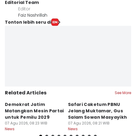
Editorial Team
Editor
Faiz Nashrillah
Tonton lebih seru di
Related Articles
See More
Demokrat Jatim
Safari Caketum PBNU
B
Matangkan Mesin Partai
Jelang Muktamar, Gus
B
untuk Pemilu 2029
Salam Sowan Masyayikh
D
07 Agu 2026, 08:23 WIB
07 Agu 2026, 08:21 WIB
P
07
News
News
Ne