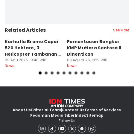
Related Articles
See More
Karhutla Bromo Capai
Pemantauan Bangkai
U
520 Hektare, 3
KMP Mutiara Sentosa II
A
Helikopter Tambahan
Dihentikan
d
Diterjunkan
09 Agu 2026, 18:48 WIB
09 Agu 2026, 18:19 WIB
09
News
News
Ne
About Us
Editorial Team
Contact Us
Terms of Services
Pedoman Media Siber
Index
Sitemap
Follow Us