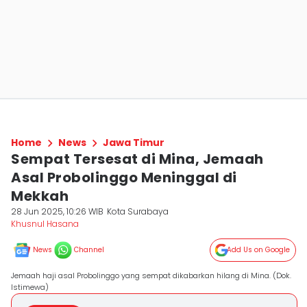
Home
News
Jawa Timur
Sempat Tersesat di Mina, Jemaah
Asal Probolinggo Meninggal di
Mekkah
28 Jun 2025, 10:26 WIB
Kota Surabaya
Khusnul Hasana
News
Channel
Add Us on Google
Jemaah haji asal Probolinggo yang sempat dikabarkan hilang di Mina. (Dok.
Istimewa)