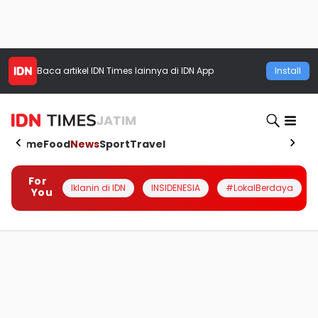
Baca artikel
IDN Times
lainnya di IDN App
Install
JATIM
Home
Food
News
Sport
Travel
For
Iklanin di IDN
INSIDENESIA
#LokalBerdaya
You