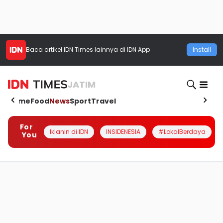
Baca artikel
IDN Times
lainnya di IDN App
Install
JATIM
Home
Food
News
Sport
Travel
For
Iklanin di IDN
INSIDENESIA
#LokalBerdaya
You