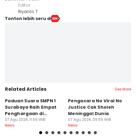
Editor
Riyanto T
Tonton lebih seru di
Related Articles
See More
Paduan Suara SMPN 1
Pengacara No Viral No
D
Surabaya Raih Empat
Justice Cak Sholeh
M
Penghargaan di
Meninggal Dunia
u
Thailand
07 Agu 2026, 11:59 WIB
07 Agu 2026, 09:55 WIB
07
News
News
Ne