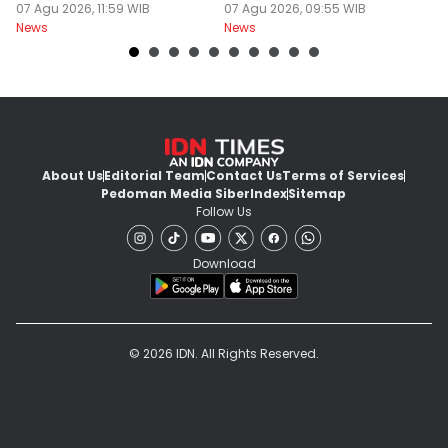
Thailand
07 Agu 2026, 11:59 WIB
07 Agu 2026, 09:55 WIB
07
News
News
Ne
About Us
Editorial Team
Contact Us
Terms of Services
Pedoman Media Siber
Index
Sitemap
Follow Us
Download
© 2026 IDN. All Rights Reserved.