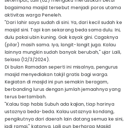
setempat, Laili (62) mengaku merasakan betul
bagaimana masjid tersebut menjadi poros utama
aktivitas warga Peneleh.
"Dari lahir saya sudah di sini. Ya, dari kecil sudah ke
masjid sini. Tapi kan sekarang beda sama dulu. Ini,
dulu pakai ubin kuning. Gak kayak gini. Cagaknya
(pilar) masih sama. Iya, langit-langit juga. Kalau
lainnya mungkin sudah banyak berubah," ujar Laili,
Selasa (12/3/2024).
Di bulan Ramadan seperti ini misalnya, pengurus
masjid menyediakan takjil gratis bagi warga.
Kegiatan di masjid ini pun semakin beragam,
berbanding lurus dengan jumlah jemaahnya yang
terus bertambah.
"Kalau tiap habis Subuh ada kajian, tiap harinya
ustaznya beda-beda. Kalau ustaznya kondang,
pengikutnya dari daerah lain datang semua ke sini,
jadi ramai," katanya. Laili pun berharap Masjid