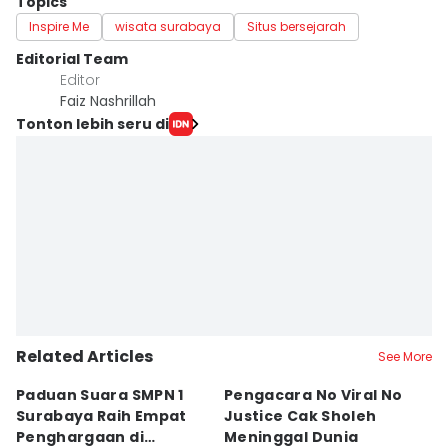
Topics
Inspire Me
wisata surabaya
Situs bersejarah
Editorial Team
Editor
Faiz Nashrillah
Tonton lebih seru di
Related Articles
See More
Paduan Suara SMPN 1
Pengacara No Viral No
D
Surabaya Raih Empat
Justice Cak Sholeh
M
Penghargaan di
Meninggal Dunia
u