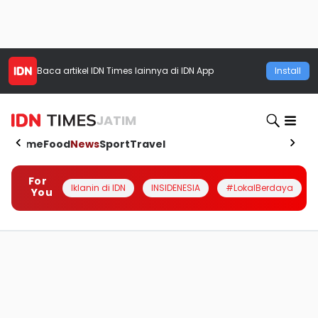
Baca artikel
IDN Times
lainnya di IDN App
Install
JATIM
Home
Food
News
Sport
Travel
For
Iklanin di IDN
INSIDENESIA
#LokalBerdaya
You