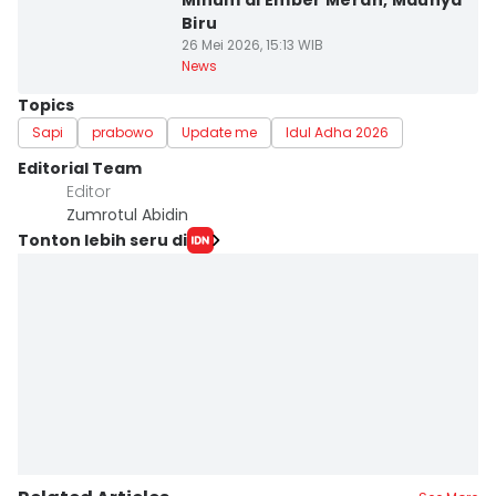
Minum di Ember Merah, Maunya
Biru
26 Mei 2026, 15:13 WIB
News
Topics
Sapi
prabowo
Update me
Idul Adha 2026
Editorial Team
Editor
Zumrotul Abidin
Tonton lebih seru di