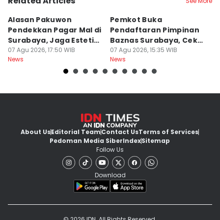
Related Articles
See More
Alasan Pakuwon
Pemkot Buka
P
Pendekkan Pagar Mal di
Pendaftaran Pimpinan
Be
Surabaya, Jaga Estetik
Baznas Surabaya, Cek
B
Kota
07 Agu 2026, 17:50 WIB
Syaratnya
07 Agu 2026, 15:35 WIB
07
News
News
Ne
About Us
Editorial Team
Contact Us
Terms of Services
Pedoman Media Siber
Index
Sitemap
Follow Us
Download
© 2026 IDN. All Rights Reserved.