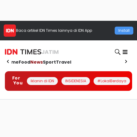
Baca artikel
IDN Times
lainnya di IDN App
Install
JATIM
Home
Food
News
Sport
Travel
For
Iklanin di IDN
INSIDENESIA
#LokalBerdaya
You