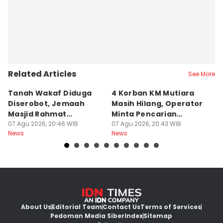
Related Articles
See More
Tanah Wakaf Diduga
4 Korban KM Mutiara
K
Diserobot, Jemaah
Masih Hilang, Operator
C
Masjid Rahmat
Minta Pencarian
H
Surabaya Protes
07 Agu 2026, 20:46 WIB
Dilanjut
07 Agu 2026, 20:43 WIB
07
News
News
Ne
About Us
Editorial Team
Contact Us
Terms of Services
Pedoman Media Siber
Index
Sitemap