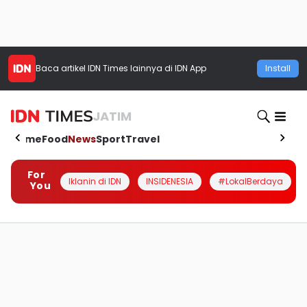
Baca artikel
IDN Times
lainnya di IDN App
Install
JATIM
Home
Food
News
Sport
Travel
For
Iklanin di IDN
INSIDENESIA
#LokalBerdaya
You