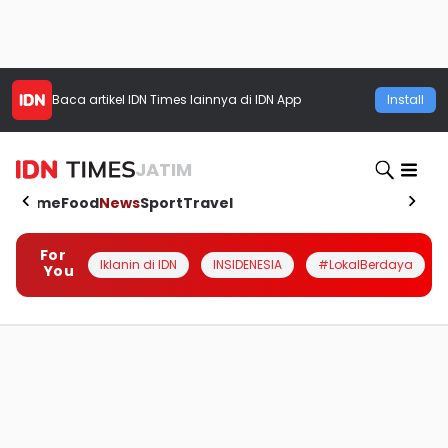
Baca artikel
IDN Times
lainnya di IDN App
Install
JATIM
Home
Food
News
Sport
Travel
For
Iklanin di IDN
INSIDENESIA
#LokalBerdaya
You