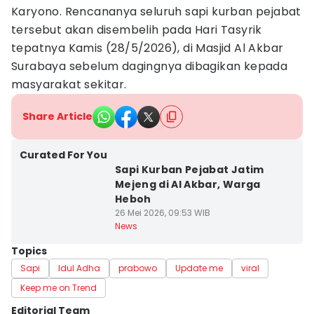
Karyono. Rencananya seluruh sapi kurban pejabat
tersebut akan disembelih pada Hari Tasyrik
tepatnya Kamis (28/5/2026), di Masjid Al Akbar
Surabaya sebelum dagingnya dibagikan kepada
masyarakat sekitar.
Share Article
Curated For You
Sapi Kurban Pejabat Jatim
Mejeng di Al Akbar, Warga
Heboh
26 Mei 2026, 09:53 WIB
News
Topics
Sapi
Idul Adha
prabowo
Update me
viral
Keep me on Trend
Editorial Team