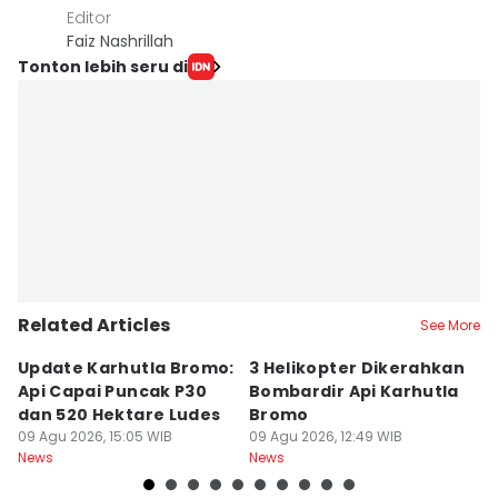
Editor
Faiz Nashrillah
Tonton lebih seru di
Related Articles
See More
Update Karhutla Bromo:
3 Helikopter Dikerahkan
1
Api Capai Puncak P30
Bombardir Api Karhutla
M
dan 520 Hektare Ludes
Bromo
K
09 Agu 2026, 15:05 WIB
09 Agu 2026, 12:49 WIB
D
09
News
News
Ne