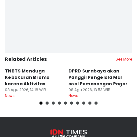
Related Articles
See More
TNBTS Menduga
DPRD Surabaya akan
Semi
Kebakaran Bromo
Panggil Pengelola Mal
M
karena Aktivitas
soal Pemasangan Pagar
U
Manusia
08 Agu 2026, 14:18 WIB
08 Agu 2026, 13:53 WIB
08
News
News
Ne