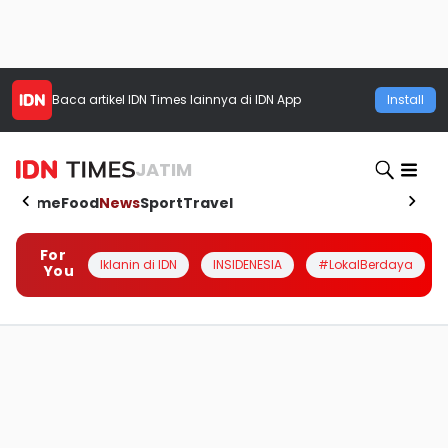
Baca artikel
IDN Times
lainnya di IDN App
Install
JATIM
Home
Food
News
Sport
Travel
For
Iklanin di IDN
INSIDENESIA
#LokalBerdaya
You