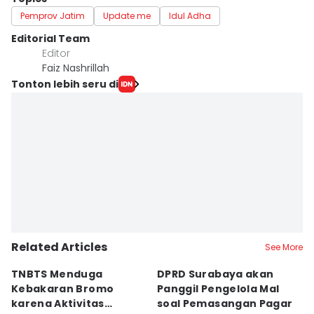
Pemprov Jatim
Update me
Idul Adha
Editorial Team
Editor
Faiz Nashrillah
Tonton lebih seru di
Related Articles
See More
TNBTS Menduga
DPRD Surabaya akan
Semi
Kebakaran Bromo
Panggil Pengelola Mal
M
karena Aktivitas
soal Pemasangan Pagar
U