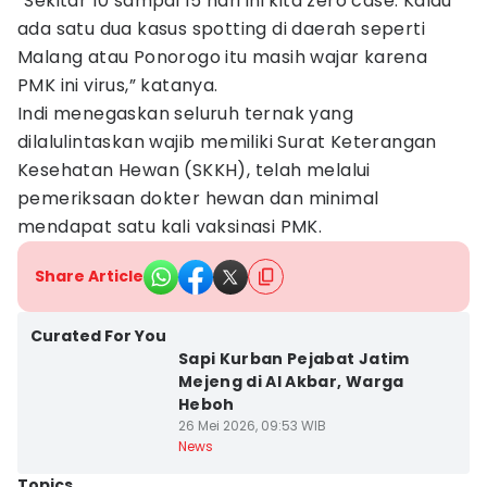
“Sekitar 10 sampai 15 hari ini kita zero case. Kalau
ada satu dua kasus spotting di daerah seperti
Malang atau Ponorogo itu masih wajar karena
PMK ini virus,” katanya.
Indi menegaskan seluruh ternak yang
dilalulintaskan wajib memiliki Surat Keterangan
Kesehatan Hewan (SKKH), telah melalui
pemeriksaan dokter hewan dan minimal
mendapat satu kali vaksinasi PMK.
Share Article
Curated For You
Sapi Kurban Pejabat Jatim
Mejeng di Al Akbar, Warga
Heboh
26 Mei 2026, 09:53 WIB
News
Topics