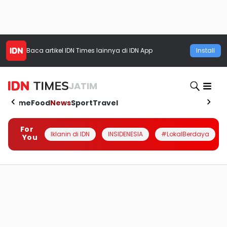
Baca artikel
IDN Times
lainnya di IDN App
Install
JATIM
Home
Food
News
Sport
Travel
For
Iklanin di IDN
INSIDENESIA
#LokalBerdaya
You