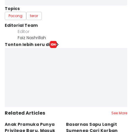
Topics
Pocong
teror
Editorial Team
Editor
Faiz Nashrillah
Tonton lebih seru di
Related Articles
See More
Anak Pramuka Punya
Basarnas Sapu Langit
K
Privilege Baru, Masuk
Sumenep Cari Korban
Me