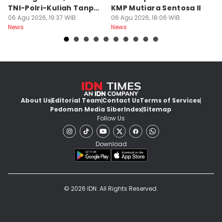
TNI-Polri-Kuliah Tanpa
KMP Mutiara Sentosa II
L
Tes
06 Agu 2026, 19:37 WIB
06 Agu 2026, 18:06 WIB
Kr
06
News
News
Ne
About Us
Editorial Team
Contact Us
Terms of Services
Pedoman Media Siber
Index
Sitemap
Follow Us
Download
© 2026 IDN. All Rights Reserved.