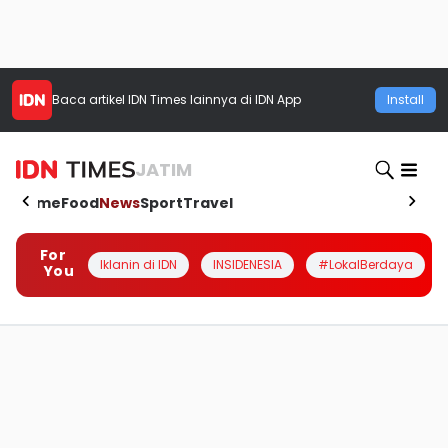
Baca artikel
IDN Times
lainnya di IDN App
Install
JATIM
Home
Food
News
Sport
Travel
For
Iklanin di IDN
INSIDENESIA
#LokalBerdaya
You