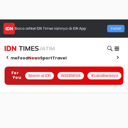
Baca artikel
IDN Times
lainnya di IDN App
Install
JATIM
Home
Food
News
Sport
Travel
For
Iklanin di IDN
INSIDENESIA
#LokalBerdaya
You