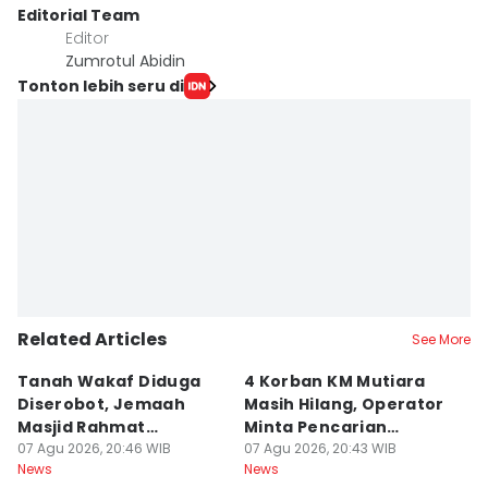
Editorial Team
Editor
Zumrotul Abidin
Tonton lebih seru di
Related Articles
See More
Tanah Wakaf Diduga
4 Korban KM Mutiara
K
Diserobot, Jemaah
Masih Hilang, Operator
C
Masjid Rahmat
Minta Pencarian
H
Surabaya Protes
07 Agu 2026, 20:46 WIB
Dilanjut
07 Agu 2026, 20:43 WIB
07
News
News
Ne