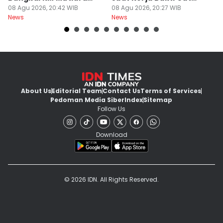
Sentosa II
08 Agu 2026, 20:42 WIB
Gapura
08 Agu 2026, 20:27 WIB
N
08
News
News
Ne
About Us
Editorial Team
Contact Us
Terms of Services
Pedoman Media Siber
Index
Sitemap
Follow Us
Download
© 2026 IDN. All Rights Reserved.