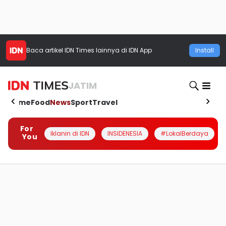
Baca artikel
IDN Times
lainnya di IDN App
Install
JATIM
Home
Food
News
Sport
Travel
For
Iklanin di IDN
INSIDENESIA
#LokalBerdaya
You