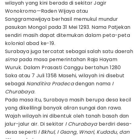
wilayah yang kini berada di sekitar Jagir
Wonokromo—Raden Wijaya atau
Sanggramawijaya berhasil memukul mundur
pasukan Mongol pada 31 Mei 1293. Nama Patjekan
sendiri masih dapat ditemukan dalam peta-peta
kolonial abad ke-19.
Surabaya juga tercatat sebagai salah satu daerah
sima
pada masa pemerintahan Raja Hayam
Wuruk. Dalam Prasasti Canggu bertahun 1280
Saka atau 7 Juli 1358 Masehi, wilayah ini disebut
sebagai
Nanditira Pradeca
dengan nama
I
Churabaya
.
Pada masa itu, Surabaya masih berupa desa kecil
yang dikelilingi banyak aliran sungai dan rawa.
Wajah wilayah ini dibentuk oleh tanah basah dan
jalur-jalur air. Di sekitar
I Churabaya
berdiri desa-
desa seperti
I Bkhul, I Gsang, Wnari, Kudadu, dan