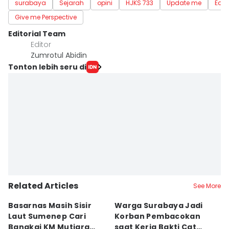
surabaya
Sejarah
opini
HJKS 733
Update me
Edu
Give me Perspective
Editorial Team
Editor
Zumrotul Abidin
Tonton lebih seru di
Related Articles
See More
Basarnas Masih Sisir
Warga Surabaya Jadi
E
Laut Sumenep Cari
Korban Pembacokan
B
Bangkai KM Mutiara
saat Kerja Bakti Cat
P