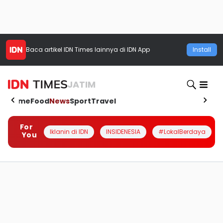
Baca artikel
IDN Times
lainnya di IDN App
Install
JATIM
Home
Food
News
Sport
Travel
For
Iklanin di IDN
INSIDENESIA
#LokalBerdaya
You