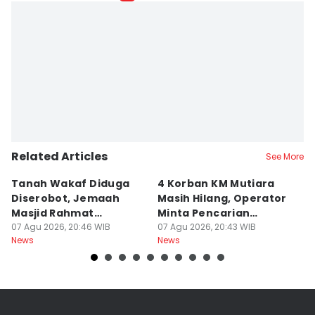
Related Articles
See More
Tanah Wakaf Diduga
4 Korban KM Mutiara
K
Diserobot, Jemaah
Masih Hilang, Operator
C
Masjid Rahmat
Minta Pencarian
H
Surabaya Protes
07 Agu 2026, 20:46 WIB
Dilanjut
07 Agu 2026, 20:43 WIB
07
News
News
Ne