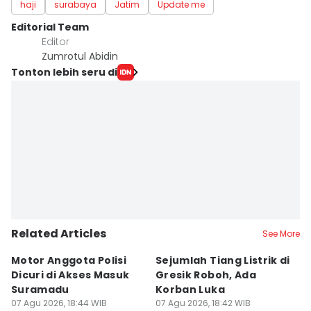
haji
surabaya
Jatim
Update me
Editorial Team
Editor
Zumrotul Abidin
Tonton lebih seru di
Related Articles
See More
Motor Anggota Polisi
Sejumlah Tiang Listrik di
A
Dicuri di Akses Masuk
Gresik Roboh, Ada
P
Suramadu
Korban Luka
S
07 Agu 2026, 18:44 WIB
07 Agu 2026, 18:42 WIB
K
07