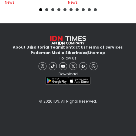
News
News
Ne
About Us
Editorial Team
Contact Us
Terms of Services
Pedoman Media Siber
Index
Sitemap
Follow Us
Download
© 2026 IDN. All Rights Reserved.