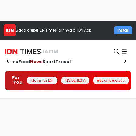
Baca artikel
IDN Times
lainnya di IDN App
Install
JATIM
Home
Food
News
Sport
Travel
For
Iklanin di IDN
INSIDENESIA
#LokalBerdaya
You