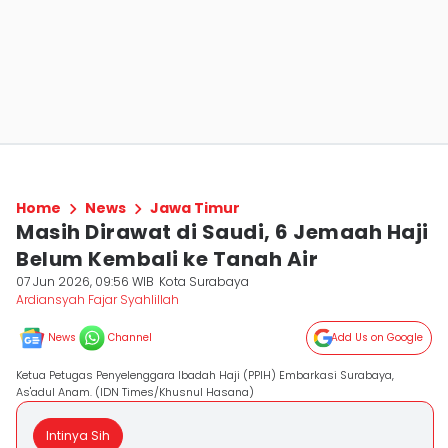
Home
News
Jawa Timur
Masih Dirawat di Saudi, 6 Jemaah Haji
Belum Kembali ke Tanah Air
07 Jun 2026, 09:56 WIB
Kota Surabaya
Ardiansyah Fajar Syahlillah
News
Channel
Add Us on Google
Ketua Petugas Penyelenggara Ibadah Haji (PPIH) Embarkasi Surabaya,
As'adul Anam. (IDN Times/Khusnul Hasana)
Intinya Sih