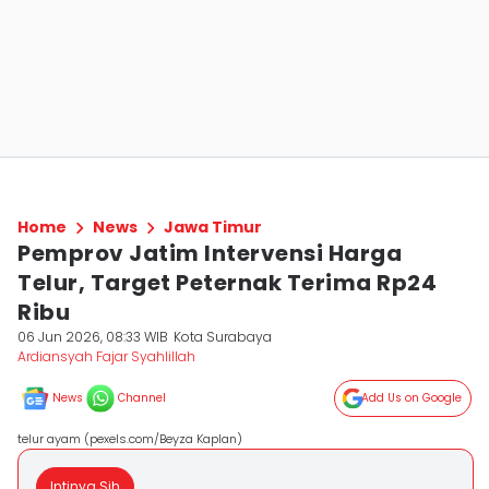
Home
News
Jawa Timur
Pemprov Jatim Intervensi Harga
Telur, Target Peternak Terima Rp24
Ribu
06 Jun 2026, 08:33 WIB
Kota Surabaya
Ardiansyah Fajar Syahlillah
News
Channel
Add Us on Google
telur ayam (pexels.com/Beyza Kaplan)
Intinya Sih