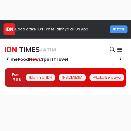
Baca artikel
IDN Times
lainnya di IDN App
Install
JATIM
Home
Food
News
Sport
Travel
For
Iklanin di IDN
INSIDENESIA
#LokalBerdaya
You