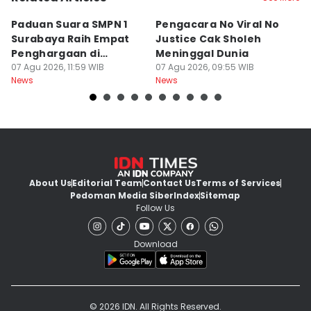
Paduan Suara SMPN 1
Pengacara No Viral No
D
Surabaya Raih Empat
Justice Cak Sholeh
M
Penghargaan di
Meninggal Dunia
u
Thailand
07 Agu 2026, 11:59 WIB
07 Agu 2026, 09:55 WIB
07
News
News
Ne
About Us
Editorial Team
Contact Us
Terms of Services
Pedoman Media Siber
Index
Sitemap
Follow Us
Download
© 2026 IDN. All Rights Reserved.