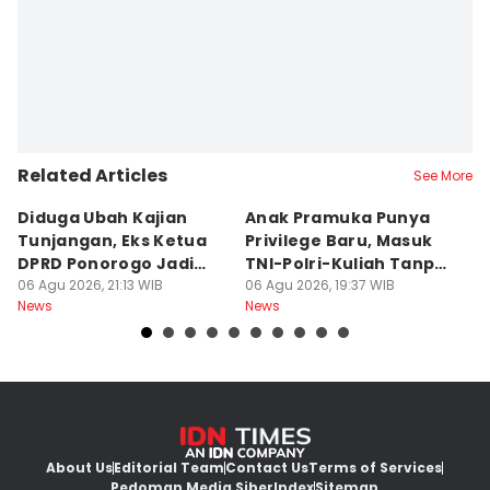
Related Articles
See More
Diduga Ubah Kajian
Anak Pramuka Punya
B
Tunjangan, Eks Ketua
Privilege Baru, Masuk
S
DPRD Ponorogo Jadi
TNI-Polri-Kuliah Tanpa
K
Tersangka
06 Agu 2026, 21:13 WIB
Tes
06 Agu 2026, 19:37 WIB
06
News
News
Ne
About Us
Editorial Team
Contact Us
Terms of Services
Pedoman Media Siber
Index
Sitemap