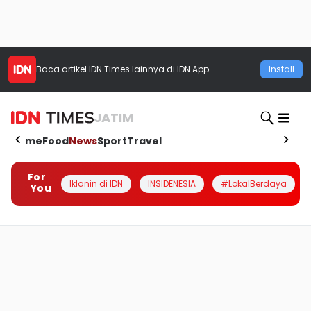
Baca artikel
IDN Times
lainnya di IDN App
Install
JATIM
Home
Food
News
Sport
Travel
For
Iklanin di IDN
INSIDENESIA
#LokalBerdaya
You