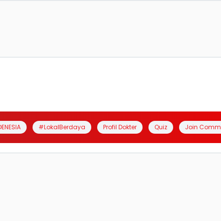
DENESIA
#LokalBerdaya
Profil Dokter
Quiz
Join Comm