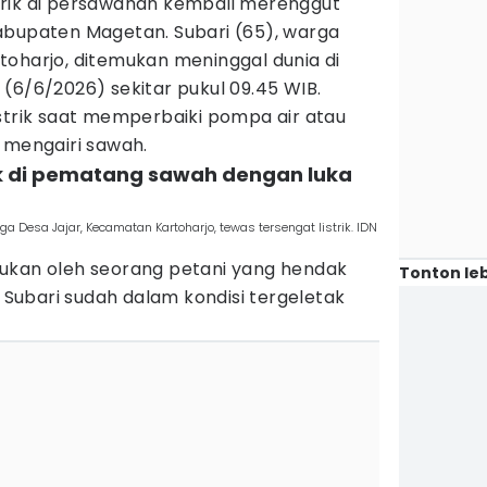
trik di persawahan kembali merenggut
abupaten Magetan. Subari (65), warga
toharjo, ditemukan meninggal dunia di
(6/6/2026) sekitar pukul 09.45 WIB.
strik saat memperbaiki pompa air atau
 mengairi sawah.
ak di pematang sawah dengan luka
a Desa Jajar, Kecamatan Kartoharjo, tewas tersengat listrik. IDN
ukan oleh seorang petani yang hendak
Tonton leb
, Subari sudah dalam kondisi tergeletak