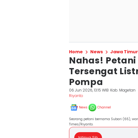
Home
News
Jawa Timur
Nahas! Petani
Tersengat List
Pompa
06 Jun 2026, 13:15 WIB
Kab. Magetan
Riyanto
News
Channel
Seorang petani bernama Subari (65), warg
Times/Riyanto.
Intinya Sih