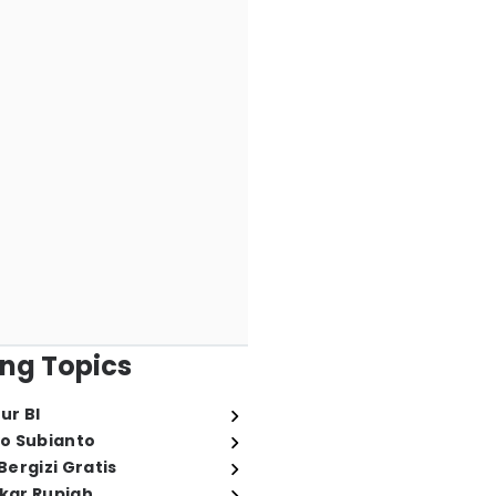
ng Topics
ur BI
o Subianto
ergizi Gratis
ukar Rupiah