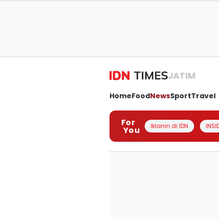
JATIM
Home
Food
News
Sport
Travel
For
Iklanin di IDN
INSI
You