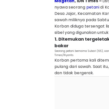
Magetan
, IDN Times –
Lis
nyawa seorang
petani
di K
Desa Jajar, Kecamatan Kar
sawah miliknya pada Sabtu 
Korban diduga tersengat li
sibel yang digunakan untuk
1. Ditemukan tergelet
bakar
Seorang petani bernama Subari (65), warg
Times/Riyanto.
Korban pertama kali ditem
pulang dari sawah. Saat itu
dan tidak bergerak.