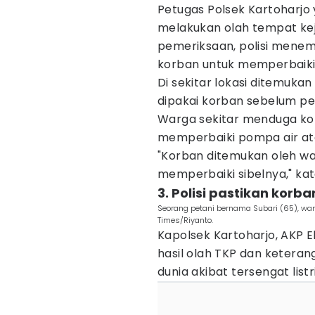
Petugas Polsek Kartoharjo 
melakukan olah tempat keja
pemeriksaan, polisi menem
korban untuk memperbaiki in
Di sekitar lokasi ditemukan 
dipakai korban sebelum peri
Warga sekitar menduga kor
memperbaiki pompa air at
"Korban ditemukan oleh war
memperbaiki sibelnya," ka
3. Polisi pastikan korb
Seorang petani bernama Subari (65), warg
Times/Riyanto.
Kapolsek Kartoharjo, AKP 
hasil olah TKP dan keteran
dunia akibat tersengat lis