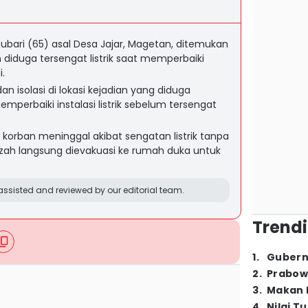
bari (65) asal Desa Jajar, Magetan, ditemukan
 diduga tersengat listrik saat memperbaiki
.
 isolasi di lokasi kejadian yang diduga
perbaiki instalasi listrik sebelum tersengat
 korban meninggal akibat sengatan listrik tanpa
zah langsung dievakuasi ke rumah duka untuk
ssisted and reviewed by our editorial team.
Trendi
1
.
Gubern
2
.
Prabow
3
.
Makan B
4
.
Nilai T