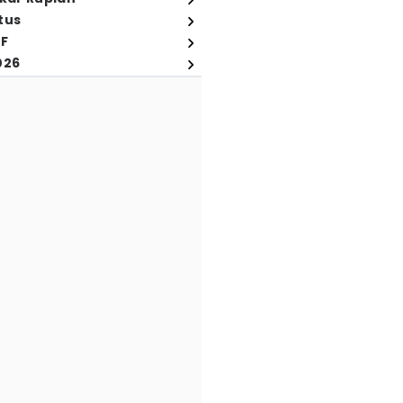
tus
FF
026