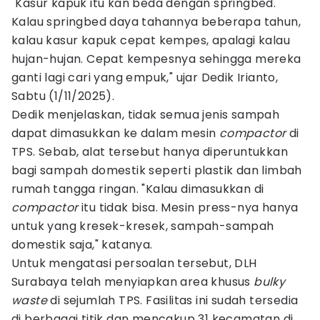
"Kasur kapuk itu kan beda dengan springbed.
Kalau springbed daya tahannya beberapa tahun,
kalau kasur kapuk cepat kempes, apalagi kalau
hujan-hujan. Cepat kempesnya sehingga mereka
ganti lagi cari yang empuk," ujar Dedik Irianto,
Sabtu (1/11/2025).
Dedik menjelaskan, tidak semua jenis sampah
dapat dimasukkan ke dalam mesin
compactor
di
TPS. Sebab, alat tersebut hanya diperuntukkan
bagi sampah domestik seperti plastik dan limbah
rumah tangga ringan. "Kalau dimasukkan di
compactor
itu tidak bisa. Mesin press-nya hanya
untuk yang kresek-kresek, sampah-sampah
domestik saja," katanya.
Untuk mengatasi persoalan tersebut, DLH
Surabaya telah menyiapkan area khusus
bulky
waste
di sejumlah TPS. Fasilitas ini sudah tersedia
di berbagai titik dan mencakup 31 kecamatan di