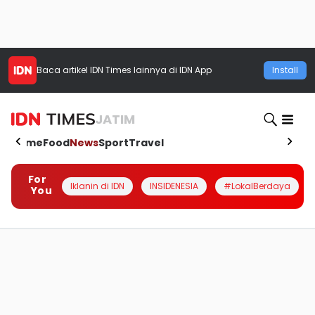
Baca artikel
IDN Times
lainnya di IDN App
Install
JATIM
Home
Food
News
Sport
Travel
For
Iklanin di IDN
INSIDENESIA
#LokalBerdaya
You