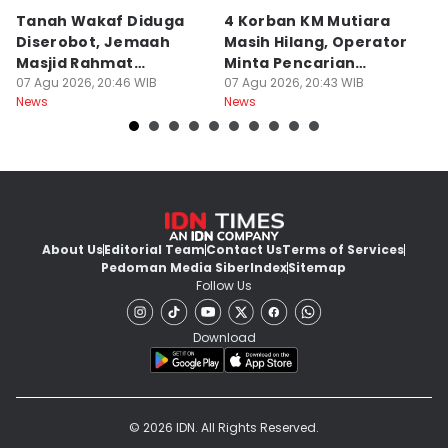
Tanah Wakaf Diduga
4 Korban KM Mutiara
K
Diserobot, Jemaah
Masih Hilang, Operator
C
Masjid Rahmat
Minta Pencarian
H
Surabaya Protes
07 Agu 2026, 20:46 WIB
Dilanjut
07 Agu 2026, 20:43 WIB
07
News
News
Ne
About Us
Editorial Team
Contact Us
Terms of Services
Pedoman Media Siber
Index
Sitemap
Follow Us
Download
© 2026 IDN. All Rights Reserved.