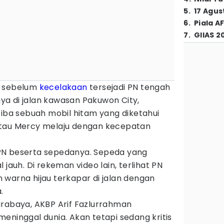
5
.
17 Agus
6
.
Piala A
7
.
GIIAS 2
, sebelum
kecelakaan
tersejadi PN tengah
a di jalan kawasan Pakuwon City,
tiba sebuah mobil hitam yang diketahui
atau Mercy melaju dengan kecepatan
PN beserta sepedanya. Sepeda yang
 jauh. Di rekeman video lain, terlihat PN
warna hijau terkapar di jalan dengan
.
urabaya, AKBP Arif Fazlurrahman
eninggal dunia. Akan tetapi sedang kritis