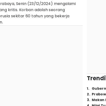
Surabaya, Senin (23/12/2024) mengalami
ng kritis. Korban adalah seorang
rusia sekitar 60 tahun yang bekerja
n.
Trendi
1
.
Gubern
2
.
Prabow
3
.
Makan B
4
.
Nilai T