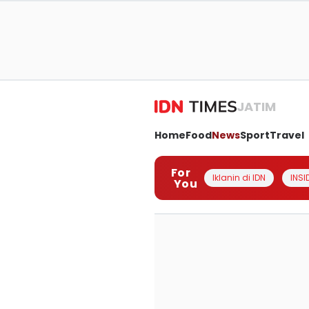
JATIM
Home
Food
News
Sport
Travel
For
Iklanin di IDN
INSI
You