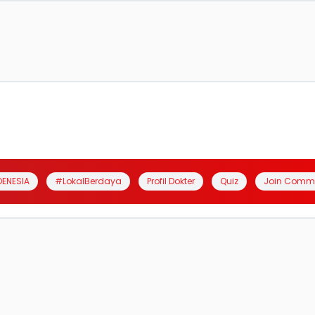
DENESIA
#LokalBerdaya
Profil Dokter
Quiz
Join Comm