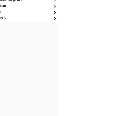
tus
FF
026