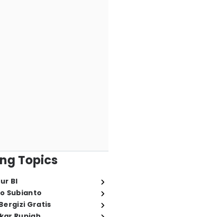
ng Topics
ur BI
o Subianto
ergizi Gratis
ukar Rupiah