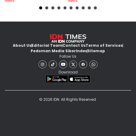
News
News
Ne
About Us
Editorial Team
Contact Us
Terms of Services
Pedoman Media Siber
Index
Sitemap
Follow Us
Download
© 2026 IDN. All Rights Reserved.