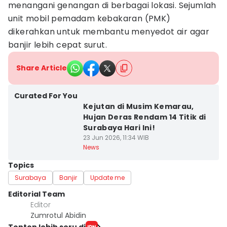
menangani genangan di berbagai lokasi. Sejumlah
unit mobil pemadam kebakaran (PMK)
dikerahkan untuk membantu menyedot air agar
banjir lebih cepat surut.
Share Article
Curated For You
Kejutan di Musim Kemarau,
Hujan Deras Rendam 14 Titik di
Surabaya Hari Ini!
23 Jun 2026, 11:34 WIB
News
Topics
Surabaya
Banjir
Update me
Editorial Team
Editor
Zumrotul Abidin
Tonton lebih seru di