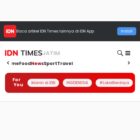
Baca artikel
IDN Times
lainnya di IDN App
Install
JATIM
Home
Food
News
Sport
Travel
For
Iklanin di IDN
INSIDENESIA
#LokalBerdaya
You