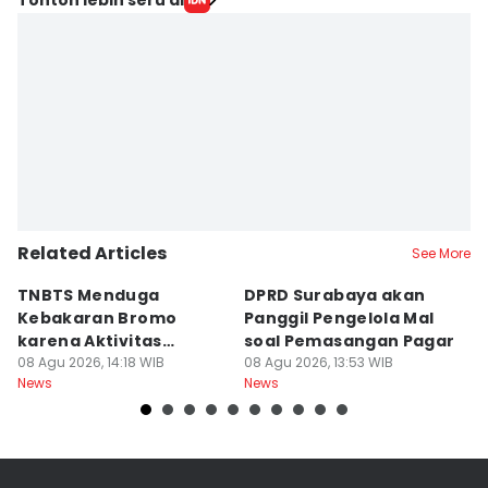
Related Articles
See More
TNBTS Menduga
DPRD Surabaya akan
Semi
Kebakaran Bromo
Panggil Pengelola Mal
M
karena Aktivitas
soal Pemasangan Pagar
U
Manusia
08 Agu 2026, 14:18 WIB
08 Agu 2026, 13:53 WIB
08
News
News
Ne