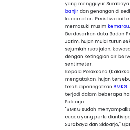
yang mengguyur Surabaya s
banjir
dan genangan di sedik
kecamatan. Peristiwa ini t
memasuki musim
kemarau
Berdasarkan data Badan 
Jatim, hujan mulai turun s
sejumlah ruas jalan, kawas
dengan ketinggian air berv
sentimeter.
Kepala Pelaksana (Kalaksa
mengatakan, hujan tersebu
telah diperingatkan
BMKG
.
terjadi dalam beberapa ha
Sidoarjo.
"BMKG sudah menyampaika
cuaca yang perlu diantisipa
Surabaya dan Sidoarjo," uja