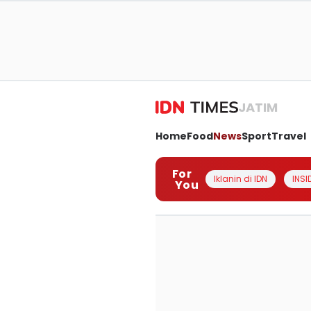
JATIM
Home
Food
News
Sport
Travel
For
Iklanin di IDN
INSI
You