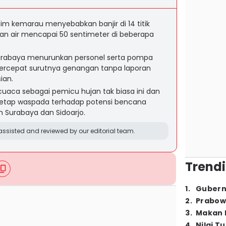
im kemarau menyebabkan banjir di 14 titik
an air mencapai 50 sentimeter di beberapa
urabaya menurunkan personel serta pompa
ercepat surutnya genangan tanpa laporan
ian.
aca sebagai pemicu hujan tak biasa ini dan
tap waspada terhadap potensi bencana
h Surabaya dan Sidoarjo.
ssisted and reviewed by our editorial team.
Trendi
1
.
Gubern
2
.
Prabow
3
.
Makan B
4
.
Nilai T