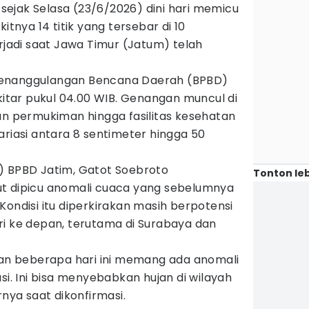
ejak Selasa (23/6/2026) dini hari memicu
itnya 14 titik yang tersebar di 10
erjadi saat Jawa Timur (Jatum) telah
.
Penanggulangan Bencana Daerah (BPBD)
ekitar pukul 04.00 WIB. Genangan muncul di
an permukiman hingga fasilitas kesehatan
ariasi antara 8 sentimeter hingga 50
) BPBD Jatim, Gatot Soebroto
Tonton leb
t dipicu anomali cuaca yang sebelumnya
 Kondisi itu diperkirakan masih berpotensi
ri ke depan, terutama di Surabaya dan
n beberapa hari ini memang ada anomali
si. Ini bisa menyebabkan hujan di wilayah
rnya saat dikonfirmasi.