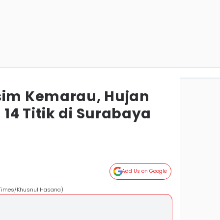
sim Kemarau, Hujan
14 Titik di Surabaya
Add Us on Google
N Times/Khusnul Hasana)