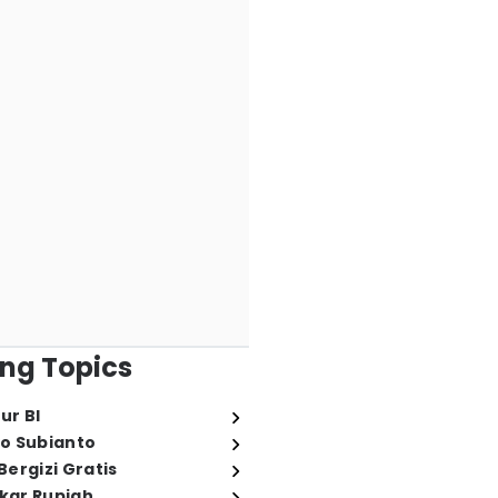
ng Topics
ur BI
o Subianto
ergizi Gratis
ukar Rupiah