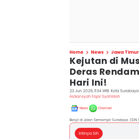
Home
News
Jawa Timur
Kejutan di Mu
Deras Rendam 
Hari Ini!
23 Jun 2026, 11:34 WIB
Kota Surabaya
Ardiansyah Fajar Syahlillah
News
Channel
Banjir di Jalan Semampir Surabaya. (ID
Intinya Sih