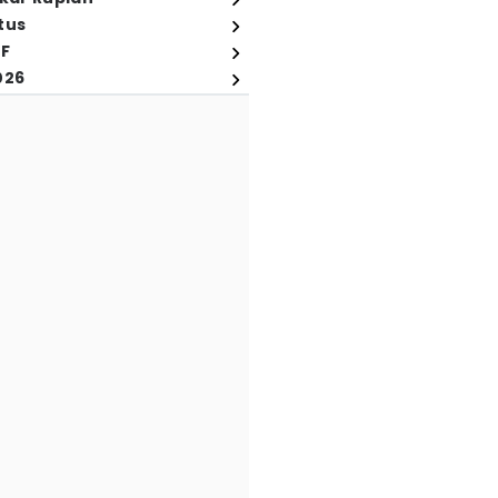
tus
FF
026