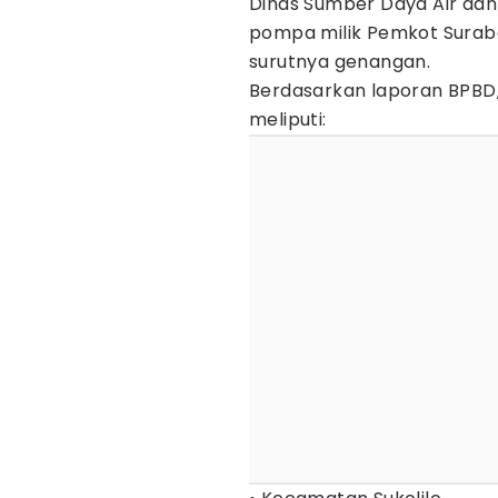
Dinas Sumber Daya Air da
pompa milik Pemkot Surab
surutnya genangan.
Berdasarkan laporan BPBD,
meliputi: