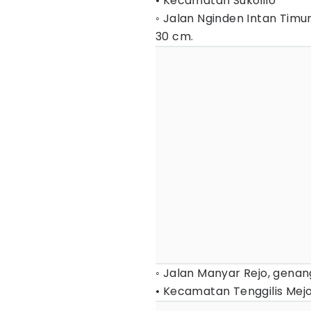
• Kecamatan Sukolilo
◦ Jalan Nginden Intan Tim
30 cm.
◦ Jalan Manyar Rejo, genan
• Kecamatan Tenggilis Mej