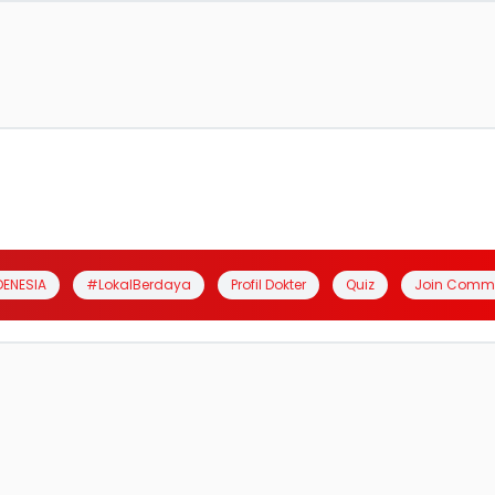
DENESIA
#LokalBerdaya
Profil Dokter
Quiz
Join Comm